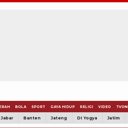
ERAH
BOLA
SPORT
GAYA HIDUP
RELIGI
VIDEO
TVON
Jabar
Banten
Jateng
DI Yogya
Jatim