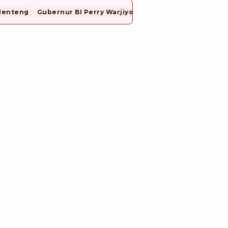
Menteng
Gubernur BI Perry Warjiyo Mundur