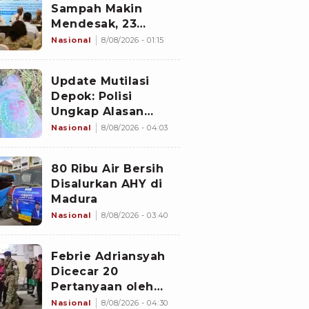
Sampah Makin
Mendesak, 23
Negara Berkumpul
Nasional
8/08/2026 - 01:15
di Jakarta Bawa
Solusi
Update Mutilasi
Depok: Polisi
Ungkap Alasan
Mengapa Potongan
Nasional
8/08/2026 - 04:03
Tubuh Korban
Belum Juga
80 Ribu Air Bersih
Ditemukan
Disalurkan AHY di
Madura
Nasional
8/08/2026 - 03:40
Febrie Adriansyah
Dicecar 20
Pertanyaan oleh
Penyidik Terkait
Nasional
8/08/2026 - 04:30