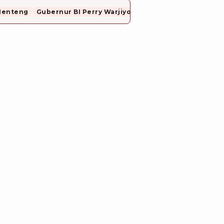
Menteng
Gubernur BI Perry Warjiyo Mundur