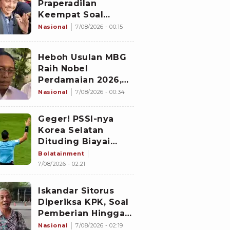
Praperadilan
Keempat Soal
Status Cekal
Nasional
7/08/2026 - 00:15
Heboh Usulan MBG
Raih Nobel
Perdamaian 2026,
Istana Akhirnya
Nasional
7/08/2026 - 00:34
Buka Suara
Geger! PSSI-nya
Korea Selatan
Dituding Biayai
Hiburan Seks untuk
Bolatainment
Wasit Asing, KFA
7/08/2026 - 02:21
Buka Suara
Iskandar Sitorus
Diperiksa KPK, Soal
Pemberian Hingga
Transaksi Keuangan
Nasional
7/08/2026 - 02:19