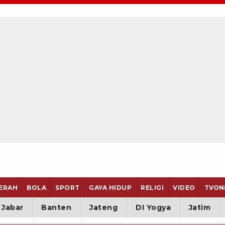
ERAH
BOLA
SPORT
GAYA HIDUP
RELIGI
VIDEO
TVON
Jabar
Banten
Jateng
DI Yogya
Jatim