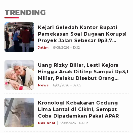
TRENDING
Kejari Geledah Kantor Bupati
Pamekasan Soal Dugaan Korupsi
Proyek Jalan Sebesar Rp3,7
Milliar
Jatim
6/08/2026 - 10:12
Uang Rizky Billar, Lesti Kejora
Hingga Anak Ditilep Sampai Rp3,1
Miliar, Pelaku Disebut Orang
Terdekat
News
6/08/2026 - 02:05
Kronologi Kebakaran Gedung
Lima Lantai di Cikini, Sempat
Coba Dipadamkan Pakai APAR
Nasional
6/08/2026 - 04:03