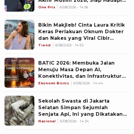
Akhir Musim 2028, Siap Hadapi
Era Baru MotoGP 2027
One Prix
6/08/2026 - 14:56
Bikin Makjleb! Cinta Laura Kritik
Keras Perlakuan Oknum Dokter
dan Nakes yang Viral Cibir
Yurizal Pasien BPJS
Trend
6/08/2026 - 14:55
BATIC 2026: Membuka Jalan
Menuju Masa Depan AI,
Konektivitas, dan Infrastruktur
Digital
Ekonomi Bisnis
6/08/2026 - 14:44
Sekolah Swasta di Jakarta
Selatan Simpan Sejumlah
Senjata Api, Ini yang Dikatakan
Polisi
Nasional
6/08/2026 - 14:34