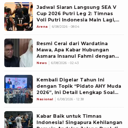
Jadwal Siaran Langsung SEA V
Cup 2026 Putri Leg 2: Timnas
Voli Putri Indonesia Main Lagi,
Langsung Hadapi Vietnam
Arena
6/08/2026 - 08:04
Resmi Cerai dari Wardatina
Mawa, Apa Kabar Hubungan
Asmara Insanul Fahmi dengan
Inara Rusli?
News
6/08/2026 - 02:43
Kembali Digelar Tahun Ini
dengan Topik “Pidato AHY Muda
2026”, Ini Detail Lengkap Soal
Lomba Rakyat
Nasional
6/08/2026 - 12:38
Kabar Baik untuk Timnas
Indonesia! Singapura Kehilangan