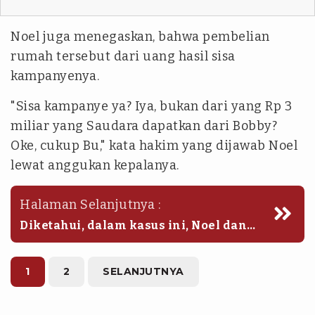
Noel juga menegaskan, bahwa pembelian
rumah tersebut dari uang hasil sisa
kampanyenya.
"Sisa kampanye ya? Iya, bukan dari yang Rp 3
miliar yang Saudara dapatkan dari Bobby?
Oke, cukup Bu," kata hakim yang dijawab Noel
lewat anggukan kepalanya.
Halaman Selanjutnya :
Diketahui, dalam kasus ini, Noel dan
kawan-kawan didakwa menerima uang
sejumlah Rp 3,3 miliar dan satu unit
motor Ducati Scrambler warna biru
1
2
SELANJUTNYA
dongker.