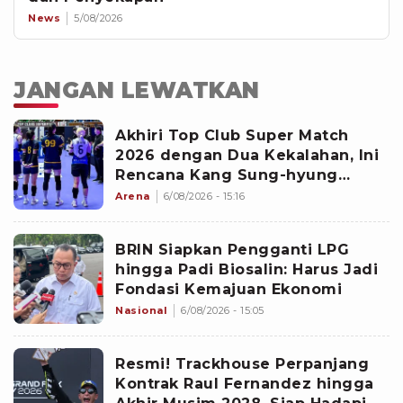
News
5/08/2026
JANGAN LEWATKAN
Akhiri Top Club Super Match
2026 dengan Dua Kekalahan, Ini
Rencana Kang Sung-hyung
untuk Skuad Hyundai Hillstate
Arena
6/08/2026 - 15:16
BRIN Siapkan Pengganti LPG
hingga Padi Biosalin: Harus Jadi
Fondasi Kemajuan Ekonomi
Nasional
6/08/2026 - 15:05
Resmi! Trackhouse Perpanjang
Kontrak Raul Fernandez hingga