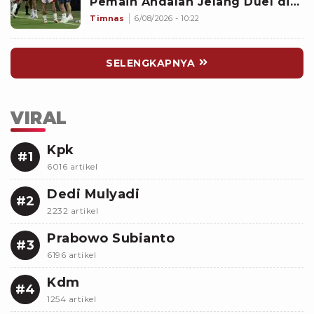
Pemain Andalan Jelang Duel di
Piala AFF 2026
Timnas
6/08/2026 - 10:22
SELENGKAPNYA
VIRAL
Kpk
#1
6016 artikel
Dedi Mulyadi
#2
2232 artikel
Prabowo Subianto
#3
6196 artikel
Kdm
#4
1254 artikel