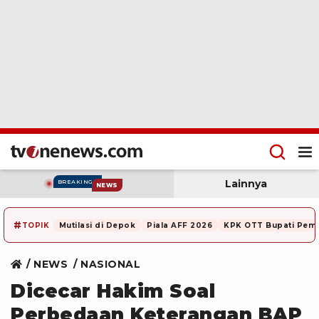
Lainnya
BREAKING
NEWS
#
TOPIK
Mutilasi di Depok
Piala AFF 2026
KPK OTT Bupati Pem
NEWS
NASIONAL
Dicecar Hakim Soal
Perbedaan Keterangan BAP