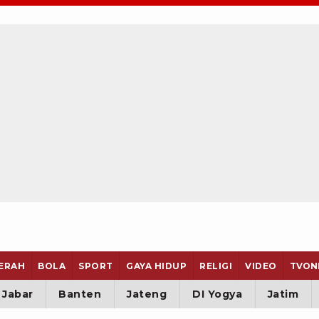
ERAH
BOLA
SPORT
GAYA HIDUP
RELIGI
VIDEO
TVON
Jabar
Banten
Jateng
DI Yogya
Jatim