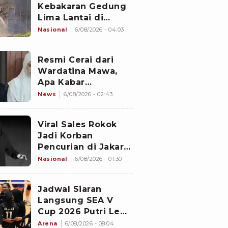
Kebakaran Gedung
Lima Lantai di
Cikini, Sempat Coba
Nasional
6/08/2026 - 04:03
Dipadamkan Pakai
APAR
Resmi Cerai dari
Wardatina Mawa,
Apa Kabar
Hubungan Asmara
News
6/08/2026 - 02:43
Insanul Fahmi
dengan Inara Rusli?
Viral Sales Rokok
Jadi Korban
Pencurian di Jakarta
Barat, Sejumlah
Nasional
6/08/2026 - 01:30
Slop Rokok dan
Uang Setoran Raib
Jadwal Siaran
Langsung SEA V
Cup 2026 Putri Leg
2: Timnas Voli Putri
Arena
6/08/2026 - 08:04