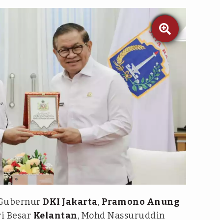

 Gubernur
DKI Jakarta
,
Pramono Anung
i Besar
Kelantan
, Mohd Nassuruddin