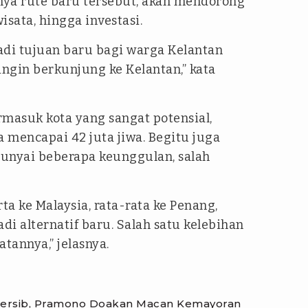
ya rute baru tersebut, akan mendorong
sata, hingga investasi.
adi tujuan baru bagi warga Kelantan
ngin berkunjung ke Kelantan,” kata
rmasuk kota yang sangat potensial,
 mencapai 42 juta jiwa. Begitu juga
nyai beberapa keunggulan, salah
ta ke Malaysia, rata-rata ke Penang,
i alternatif baru. Salah satu kelebihan
tannya,” jelasnya.
s Persib, Pramono Doakan Macan Kemayoran