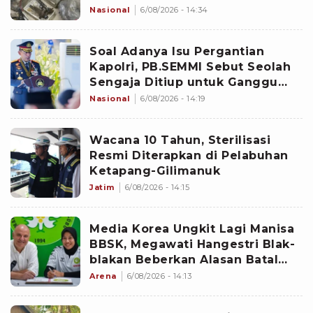
Polisi
Nasional
6/08/2026 - 14:34
Soal Adanya Isu Pergantian
Kapolri, PB.SEMMI Sebut Seolah
Sengaja Ditiup untuk Ganggu
Stabilitas Nasional
Nasional
6/08/2026 - 14:19
Wacana 10 Tahun, Sterilisasi
Resmi Diterapkan di Pelabuhan
Ketapang-Gilimanuk
Jatim
6/08/2026 - 14:15
Media Korea Ungkit Lagi Manisa
BBSK, Megawati Hangestri Blak-
blakan Beberkan Alasan Batal
Main di Liga Voli Turki
Arena
6/08/2026 - 14:13