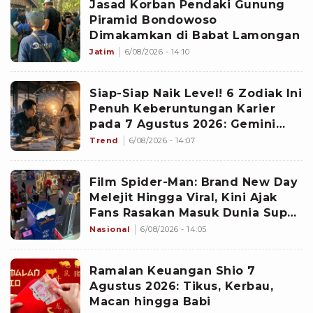
Jasad Korban Pendaki Gunung
Piramid Bondowoso
Dimakamkan di Babat Lamongan
Jatim
6/08/2026 - 14:10
Siap-Siap Naik Level! 6 Zodiak Ini
Penuh Keberuntungan Karier
pada 7 Agustus 2026: Gemini
Punya Senjata Utama
Trend
6/08/2026 - 14:07
Film Spider-Man: Brand New Day
Melejit Hingga Viral, Kini Ajak
Fans Rasakan Masuk Dunia Super
Hero Lewat Exhibition
Nasional
6/08/2026 - 14:05
Ramalan Keuangan Shio 7
Agustus 2026: Tikus, Kerbau,
Macan hingga Babi