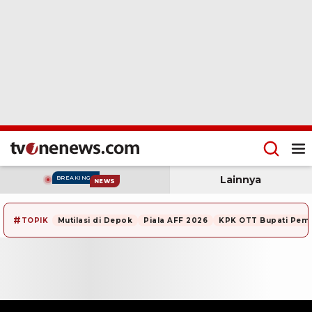
Lainnya
BREAKING
NEWS
#
TOPIK
Mutilasi di Depok
Piala AFF 2026
KPK OTT Bupati Pem