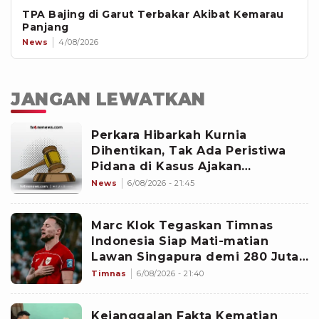
TPA Bajing di Garut Terbakar Akibat Kemarau
Panjang
News
4/08/2026
JANGAN LEWATKAN
Perkara Hibarkah Kurnia
Dihentikan, Tak Ada Peristiwa
Pidana di Kasus Ajakan
Staycation
News
6/08/2026 - 21:45
Marc Klok Tegaskan Timnas
Indonesia Siap Mati-matian
Lawan Singapura demi 280 Juta
Rakyat Indonesia
Timnas
6/08/2026 - 21:40
Kejanggalan Fakta Kematian