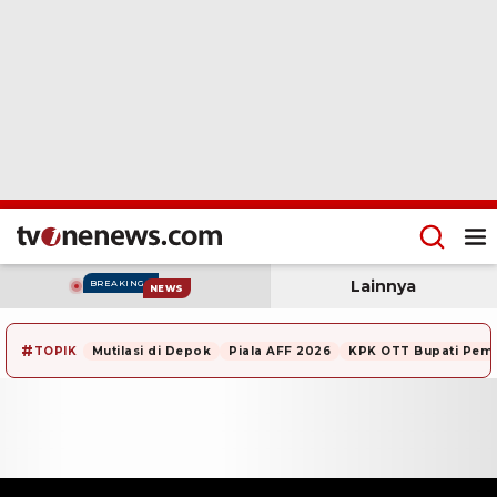
Lainnya
BREAKING
NEWS
#
TOPIK
Mutilasi di Depok
Piala AFF 2026
KPK OTT Bupati Pem