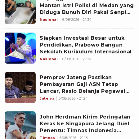
Mantan Istri Polisi di Medan yang
Diduga Bunuh Diri Pakai Senpi
Eks Suami di Kamar Mandi
Nasional
6/08/2026 - 21:34
Siapkan Investasi Besar untuk
Pendidikan, Prabowo Bangun
Sekolah Kurikulum Internasional
Nasional
6/08/2026 - 21:30
Pemprov Jateng Pastikan
Pembayaran Gaji ASN Tetap
Lancar, Rasio Belanja Pegawai
Masih di Bawah Ambang Batas
Jateng
6/08/2026 - 21:24
John Herdman Kirim Peringatan
Keras ke Singapura Jelang Duel
Penentu: Timnas Indonesia
Terluka dan Lapar Kemenangan
Timnas
6/08/2026 - 21:18