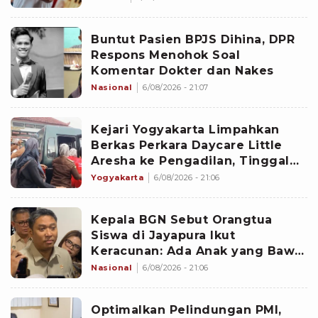
Buntut Pasien BPJS Dihina, DPR
Respons Menohok Soal
Komentar Dokter dan Nakes
Nasional
6/08/2026 - 21:07
Kejari Yogyakarta Limpahkan
Berkas Perkara Daycare Little
Aresha ke Pengadilan, Tinggal
Tunggu Jadwal Sidang
Yogyakarta
6/08/2026 - 21:06
Kepala BGN Sebut Orangtua
Siswa di Jayapura Ikut
Keracunan: Ada Anak yang Bawa
Pulang MBG
Nasional
6/08/2026 - 21:06
Optimalkan Pelindungan PMI,