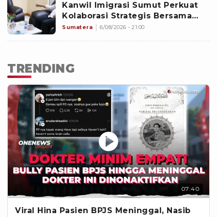
Kanwil Imigrasi Sumut Perkuat
Kolaborasi Strategis Bersama
BP3MI
Sumatera
6/08/2026 - 21:00
TRENDING
07:40
Viral Hina Pasien BPJS Meninggal, Nasib