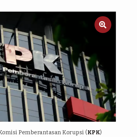

ra
Komisi Pemberantasan Korupsi (
KPK
)