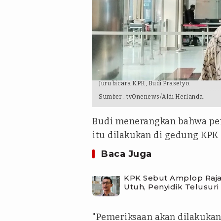
Juru bicara KPK, Budi Prasetyo.
Sumber :
tvOnenews/Aldi Herlanda.
Budi menerangkan bahwa peme
itu dilakukan di gedung KPK
Baca Juga
KPK Sebut Amplop Raja 
Utuh, Penyidik Telusuri 
"Pemeriksaan akan dilakuka