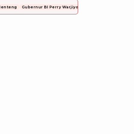
Menteng
Gubernur BI Perry Warjiyo Mundur