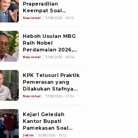
Praperadilan
Keempat Soal
Status Cekal
Nasional
7/08/2026 - 00:15
Heboh Usulan MBG
Raih Nobel
Perdamaian 2026,
Istana Akhirnya
Nasional
7/08/2026 - 00:34
Buka Suara
KPK Telusuri Praktik
Pemerasan yang
Dilakukan Stafnya
ke Pihak Lain Selain
Nasional
7/08/2026 - 01:04
Bupati Pemalang
Kejari Geledah
Kantor Bupati
Pamekasan Soal
Dugaan Korupsi
Jatim
6/08/2026 - 10:12