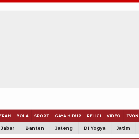
ERAH
BOLA
SPORT
GAYA HIDUP
RELIGI
VIDEO
TVON
Jabar
Banten
Jateng
DI Yogya
Jatim