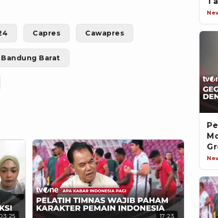
Ta
Ne
24
Capres
Cawapres
Bandung Barat
Pe
Mo
Gr
Ne
03:25
17:23