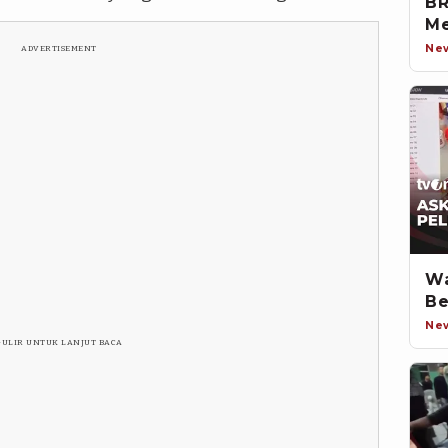
BR
Me
Ne
ADVERTISEMENT
Wa
Be
Ne
GULIR UNTUK LANJUT BACA