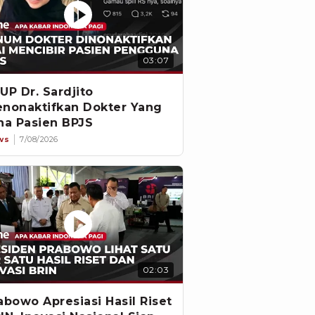
03:07
UP Dr. Sardjito
nonaktifkan Dokter Yang
na Pasien BPJS
ws
7/08/2026
02:03
abowo Apresiasi Hasil Riset