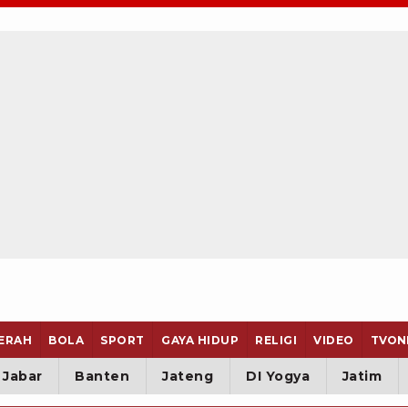
ERAH
BOLA
SPORT
GAYA HIDUP
RELIGI
VIDEO
TVON
Jabar
Banten
Jateng
DI Yogya
Jatim