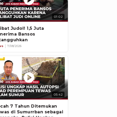
01:02
ibat Judol! 1,5 Juta
nerima Bansos
tangguhkan
ws
7/08/2026
05:42
cah 7 Tahun Ditemukan
was di Sumurrban sebagai