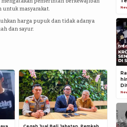
d mengatakan pemerintah berkewajiban
Te
In
Ne
 untuk masyarakat.
luhkan harga pupuk dan tidak adanya
ah dan sayur.
Ra
hi
Di
Ke
Ne
iaya
Cegah Jual Beli Jabatan, Pemkab