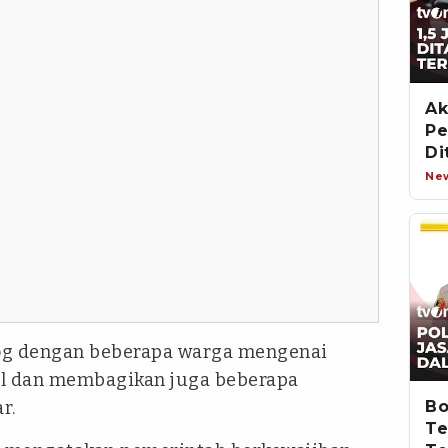
Ak
Pe
Di
Ne
og dengan beberapa warga mengenai
l dan membagikan juga beberapa
r.
Bo
Te