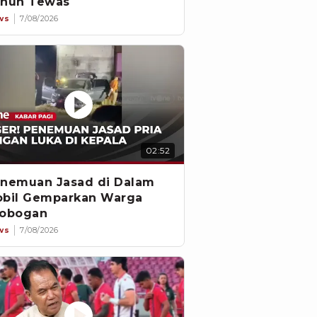
hun Tewas
ws
7/08/2026
02:52
nemuan Jasad di Dalam
bil Gemparkan Warga
obogan
ws
7/08/2026