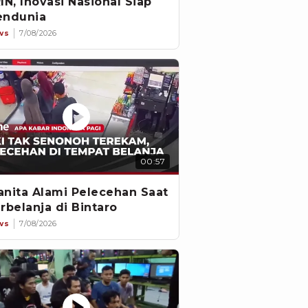
IN, Inovasi Nasional Siap
ndunia
ws
7/08/2026
00:57
nita Alami Pelecehan Saat
rbelanja di Bintaro
ws
7/08/2026