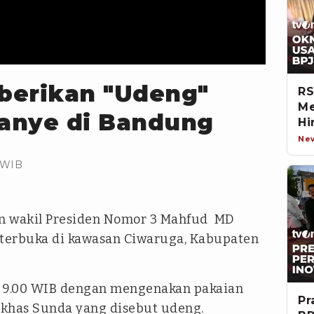
berikan "Udeng"
RS
Me
anye di Bandung
Hi
Ne
 WIB
n wakil Presiden Nomor 3 Mahfud MD
terbuka di kawasan Ciwaruga, Kabupaten
l 9.00 WIB dengan mengenakan pakaian
Pr
a khas Sunda yang disebut udeng.