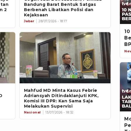
ntan
Bandung Barat Bentuk Satgas
n 2
Berbenah Libatkan Polisi dan
Kejaksaan
Jabar
28/07/2026 - 18:17
10
Be
BP
Ne
Mahfud MD Minta Kasus Febrie
D
Adriansyah Ditindaklanjuti KPK,
Komisi III DPR: Kan Sama Saja
Melakukan Supervisi
Nasional
13/07/2026 - 18:32
Mo
Pe