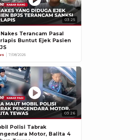
03:25
 Nakes Terancam Pasal
rlapis Buntut Ejek Pasien
JS
ws
7/08/2026
03:26
bil Polisi Tabrak
ngendara Motor, Balita 4