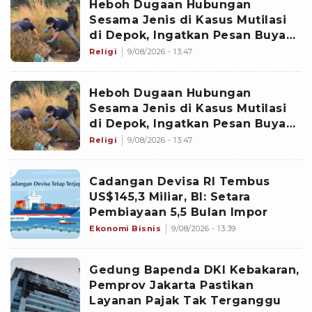
Heboh Dugaan Hubungan
Sesama Jenis di Kasus Mutilasi
di Depok, Ingatkan Pesan Buya
Yahya soal Taubat
Religi
9/08/2026 - 13:47
Heboh Dugaan Hubungan
Sesama Jenis di Kasus Mutilasi
di Depok, Ingatkan Pesan Buya
Yahya soal Taubat
Religi
9/08/2026 - 13:47
Cadangan Devisa RI Tembus
US$145,3 Miliar, BI: Setara
Pembiayaan 5,5 Bulan Impor
Ekonomi Bisnis
9/08/2026 - 13:39
Gedung Bapenda DKI Kebakaran,
Pemprov Jakarta Pastikan
Layanan Pajak Tak Terganggu