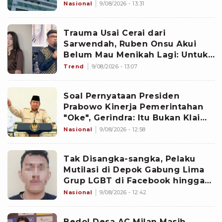
Nasional
9/08/2026 - 13:31
Trauma Usai Cerai dari
Sarwendah, Ruben Onsu Akui
Belum Mau Menikah Lagi: Untuk
Hati Belum
Trend
9/08/2026 - 13:07
Soal Pernyataan Presiden
Prabowo Kinerja Pemerintahan
"Oke", Gerindra: Itu Bukan Klaim
Sepihak!
Nasional
9/08/2026 - 12:58
Tak Disangka-sangka, Pelaku
Mutilasi di Depok Gabung Lima
Grup LGBT di Facebook hingga
WhatsApp
Nasional
9/08/2026 - 12:42
Bedol Desa AC Milan Masih