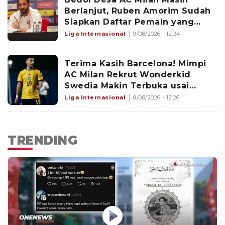
Berlanjut, Ruben Amorim Sudah
Siapkan Daftar Pemain yang
Bakal Dilepas Musim Panas Ini
Liga Internasional
9/08/2026 - 12:34
Terima Kasih Barcelona! Mimpi
AC Milan Rekrut Wonderkid
Swedia Makin Terbuka usai
Blaugrana Kasih Lampu Hijau
Liga Internasional
9/08/2026 - 12:26
TRENDING