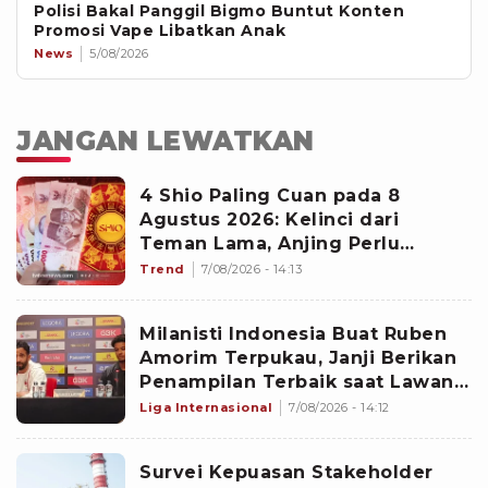
Polisi Bakal Panggil Bigmo Buntut Konten
Promosi Vape Libatkan Anak
News
5/08/2026
JANGAN LEWATKAN
4 Shio Paling Cuan pada 8
Agustus 2026: Kelinci dari
Teman Lama, Anjing Perlu
Waspada
Trend
7/08/2026 - 14:13
Milanisti Indonesia Buat Ruben
Amorim Terpukau, Janji Berikan
Penampilan Terbaik saat Lawan
Chelsea di GBK
Liga Internasional
7/08/2026 - 14:12
Survei Kepuasan Stakeholder