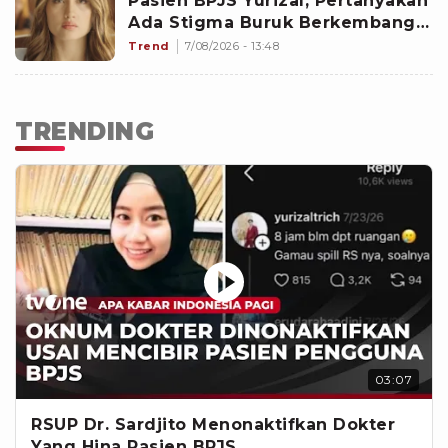
Pasien BPJS Yurizal, Pertanyakan
Ada Stigma Buruk Berkembang
di Masyarakat
Trend
7/08/2026 - 13:48
TRENDING
03:07
RSUP Dr. Sardjito Menonaktifkan Dokter
Yang Hina Pasien BPJS