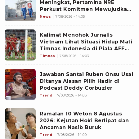
Meningkat, Pertamina NRE
Perkuat Komitmen Mewujudkan
Transisi Energi Berkelanjutan
News
7/08/2026 - 14:05
Kalimat Menohok Jurnalis
Vietnam Lihat Situasi Hidup Mati
Timnas Indonesia di Piala AFF
2026: Sulit tapi Garuda Bisa
Timnas
7/08/2026 - 14:03
Bangkit
Jawaban Santai Ruben Onsu Usai
Ditanya Alasan Pilih Hadir di
Podcast Deddy Corbuzier
Trend
7/08/2026 - 14:03
Ramalan 10 Weton 8 Agustus
2026: Kejutan Hoki Berlipat dan
Ancaman Nasib Buruk
Trend
7/08/2026 - 14:00