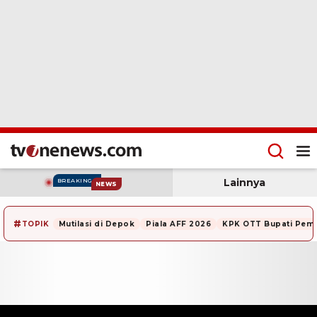
Lainnya
BREAKING
NEWS
#
TOPIK
Mutilasi di Depok
Piala AFF 2026
KPK OTT Bupati Pem