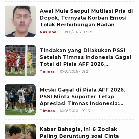
Awal Mula Saepul Mutilasi Pria di
Depok, Ternyata Korban Emosi
Tolak Berhubungan Badan
Nasional
10/08/2026 - 09:25
Tindakan yang Dilakukan PSSI
Setelah Timnas Indonesia Gagal
Total di Piala AFF 2026,
Berbenah Jelang FIFA ASEAN Cup
Timnas
10/08/2026 - 09:21
2026
Meski Gagal di Piala AFF 2026,
PSSI Minta Suporter Tetap
Apresiasi Timnas Indonesia:
Mereka Telah Berjuang
Timnas
10/08/2026 - 09:13
Kabar Bahagia, Ini 6 Zodiak
Paling Beruntung soal Cinta