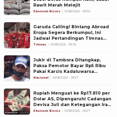
Rawit Merah Melejit
Ekonomi Bisnis
10/08/2026 - 09:55
Garuda Calling! Bintang Abroad
Eropa Segera Berkumpul, Ini
Jadwal Pertandingan Timnas
Indonesia di FIFA ASEAN Cup
Timnas
10/08/2026 - 09:35
2026
Jukir di Tambora Ditangkap,
Paksa Pemotor Bayar Rp5 Ribu
Pakai Karcis Kadaluwarsa
Berujung Cekcok
Nasional
10/08/2026 - 09:27
Rupiah Menguat ke Rp17.810 per
Dolar AS, Dipengaruhi Cadangan
Devisa Juli dan Ketegangan Iran-
AS di Timur Tengah
Ekonomi Bisnis
10/08/2026 - 09:27