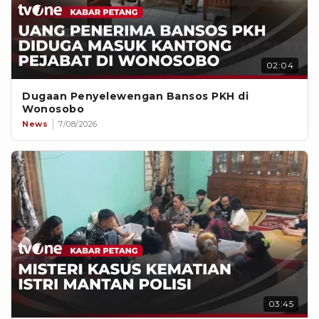
02:04
Dugaan Penyelewengan Bansos PKH di
Wonosobo
News
7/08/2026
03:45