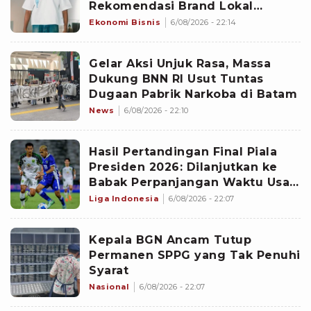
Rekomendasi Brand Lokal
Dengan Harga Yang Affordable
Ekonomi Bisnis
6/08/2026 - 22:14
Gelar Aksi Unjuk Rasa, Massa
Dukung BNN RI Usut Tuntas
Dugaan Pabrik Narkoba di Batam
News
6/08/2026 - 22:10
Hasil Pertandingan Final Piala
Presiden 2026: Dilanjutkan ke
Babak Perpanjangan Waktu Usai
Persib Vs Persebaya Berakhir
Liga Indonesia
6/08/2026 - 22:07
Imbang
Kepala BGN Ancam Tutup
Permanen SPPG yang Tak Penuhi
Syarat
Nasional
6/08/2026 - 22:07