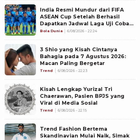
India Resmi Mundur dari FIFA
ASEAN Cup Setelah Berhasil
Dapatkan Jadwal Laga Uji Coba
Internasional Vs Brasil?
Bola Dunia
6/08/2026 - 22:24
3 Shio yang Kisah Cintanya
Bahagia pada 7 Agustus 2026:
Macan Paling Bergetar
Trend
6/08/2026 - 22:23
Kisah Lengkap Yurizal Tri
Chaerawan, Pasien BPJS yang
Viral di Media Sosial
Trend
6/08/2026 - 22:15
Trend Fashion Bertema
Skandinavian Mulai Naik, Simak