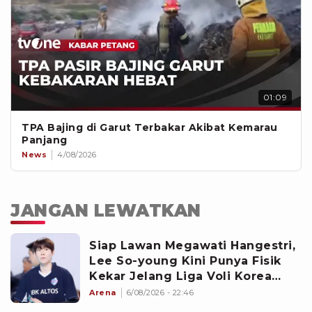
01:09
TPA Bajing di Garut Terbakar Akibat Kemarau
Panjang
News
4/08/2026
JANGAN LEWATKAN
Siap Lawan Megawati Hangestri,
Lee So-young Kini Punya Fisik
Kekar Jelang Liga Voli Korea
2026-2027
Arena
6/08/2026 - 22:46