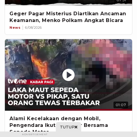
Geger Pagar Misterius Diartikan Ancaman
Keamanan, Menko Polkam Angkat Bicara
News
6/08/2026
01:07
Alami Kecelakaan dengan Mobil,
Pengendara Ikut Terbakar Bersama
TUTUP
Sepeda Motor
ADVERTISEMENT