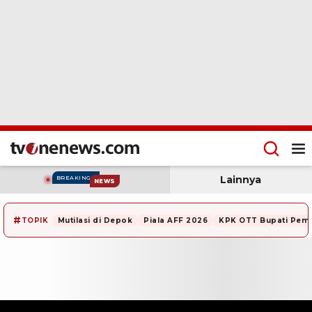
Lainnya
BREAKING
NEWS
#
TOPIK
Mutilasi di Depok
Piala AFF 2026
KPK OTT Bupati Pem