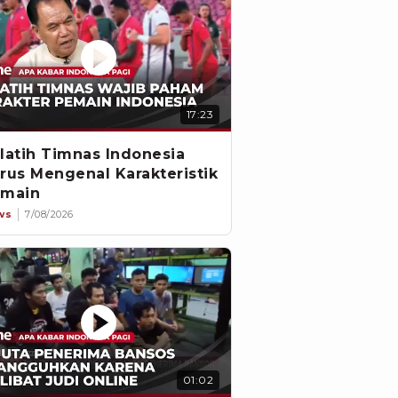
17:23
latih Timnas Indonesia
rus Mengenal Karakteristik
main
ws
7/08/2026
01:02