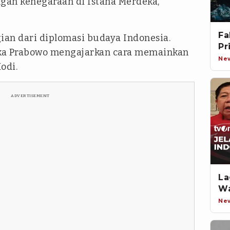
gan kenegaraan di Istana Merdeka,
Fa
an dari diplomasi budaya Indonesia.
Pr
tika Prabowo mengajarkan cara memainkan
Ne
odi.
ADVERTISEMENT
La
Wa
Ne