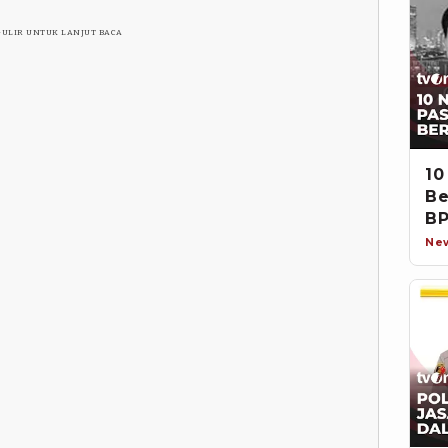
GULIR UNTUK LANJUT BACA
10
Be
BP
Ne