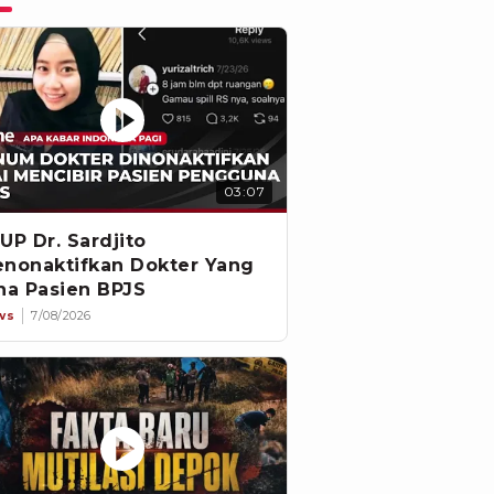
03:07
UP Dr. Sardjito
nonaktifkan Dokter Yang
na Pasien BPJS
ws
7/08/2026