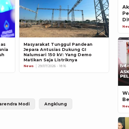
Ak
Pe
Di
Ne
nas
Masyarakat Tunggul Pandean
unia
Jepara Antusias Dukung GI
uh
Nalumsari 150 kV: Yang Demo
Matikan Saja Listriknya
News
29/07/2026 - 18:16
Wa
Be
arendra Modi
Angklung
Ne