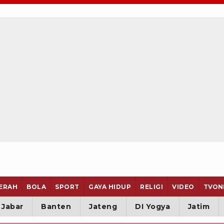
ERAH
BOLA
SPORT
GAYA HIDUP
RELIGI
VIDEO
TVON
Jabar
Banten
Jateng
DI Yogya
Jatim