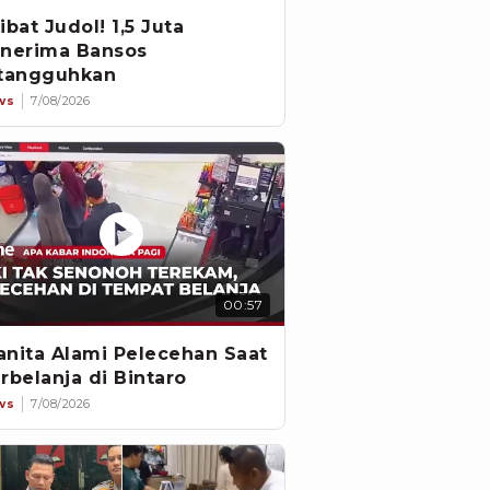
ibat Judol! 1,5 Juta
nerima Bansos
tangguhkan
ws
7/08/2026
00:57
nita Alami Pelecehan Saat
rbelanja di Bintaro
ws
7/08/2026