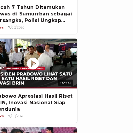
cah 7 Tahun Ditemukan
was di Sumurrban sebagai
rsangka, Polisi Ungkap
vestigasi
ws
7/08/2026
02:03
abowo Apresiasi Hasil Riset
IN, Inovasi Nasional Siap
ndunia
ws
7/08/2026