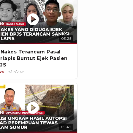
03:25
 Nakes Terancam Pasal
rlapis Buntut Ejek Pasien
JS
ws
7/08/2026
05:42