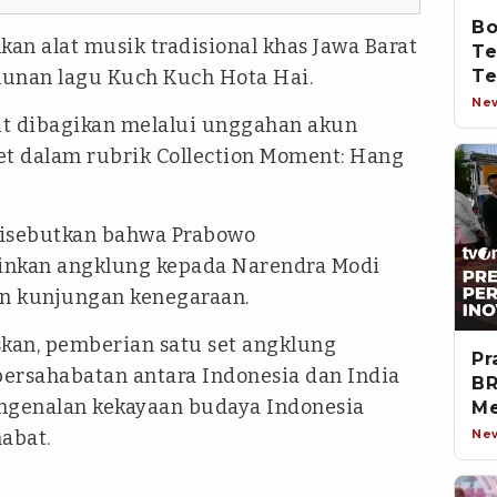
Bo
 alat musik tradisional khas Jawa Barat
Te
alunan lagu Kuch Kuch Hota Hai.
Te
In
Ne
t dibagikan melalui unggahan akun
et dalam rubrik Collection Moment: Hang
disebutkan bahwa Prabowo
nkan angklung kepada Narendra Modi
an kunjungan kenegaraan.
skan, pemberian satu set angklung
Pr
ersahabatan antara Indonesia dan India
BR
ngenalan kekayaan budaya Indonesia
Me
abat.
Ne