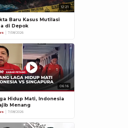
12:21
kta Baru Kasus Mutilasi
ia di Depok
ws
7/08/2026
06:16
ga Hidup Mati, Indonesia
jib Menang
ws
7/08/2026