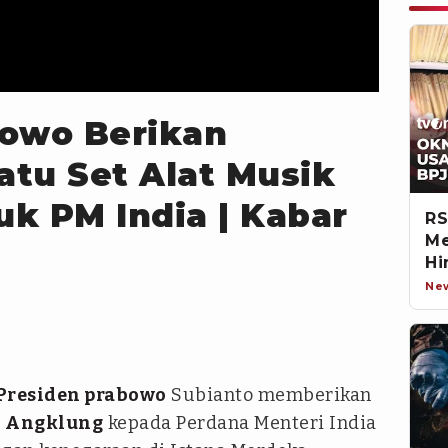
bowo Berikan
tu Set Alat Musik
k PM India | Kabar
RS
Me
Hi
Ne
Presiden prabowo
Subianto memberikan
t
Angklung
kepada Perdana Menteri India