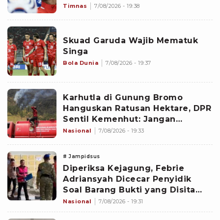
Tiket Semifinal Piala AFF 2026?
Timnas
7/08/2026 - 19:38
Skuad Garuda Wajib Mematuk
Singa
Bola Dunia
7/08/2026 - 19:37
Karhutla di Gunung Bromo
Hanguskan Ratusan Hektare, DPR
Sentil Kemenhut: Jangan
Nunggu Api Besar
Nasional
7/08/2026 - 19:33
# Jampidsus
Diperiksa Kejagung, Febrie
Adriansyah Dicecar Penyidik
Soal Barang Bukti yang Disita
dari Kortastipidkor Polri dan Tim
Nasional
7/08/2026 - 19:31
9