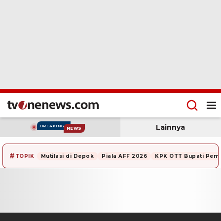
Lainnya
BREAKING
NEWS
#
TOPIK
Mutilasi di Depok
Piala AFF 2026
KPK OTT Bupati Pem