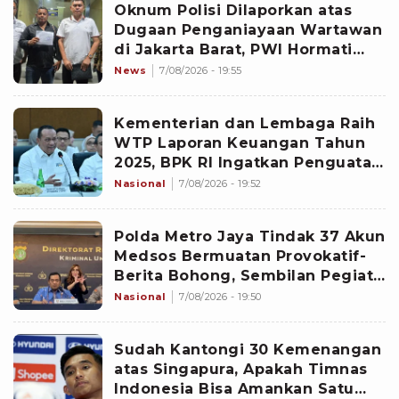
Oknum Polisi Dilaporkan atas
Dugaan Penganiayaan Wartawan
di Jakarta Barat, PWI Hormati
Proses Hukum
News
7/08/2026 - 19:55
Kementerian dan Lembaga Raih
WTP Laporan Keuangan Tahun
2025, BPK RI Ingatkan Penguatan
Tata Kelola Pemerintahan
Nasional
7/08/2026 - 19:52
Polda Metro Jaya Tindak 37 Akun
Medsos Bermuatan Provokatif-
Berita Bohong, Sembilan Pegiat
Jadi Tersangka
Nasional
7/08/2026 - 19:50
Sudah Kantongi 30 Kemenangan
atas Singapura, Apakah Timnas
Indonesia Bisa Amankan Satu