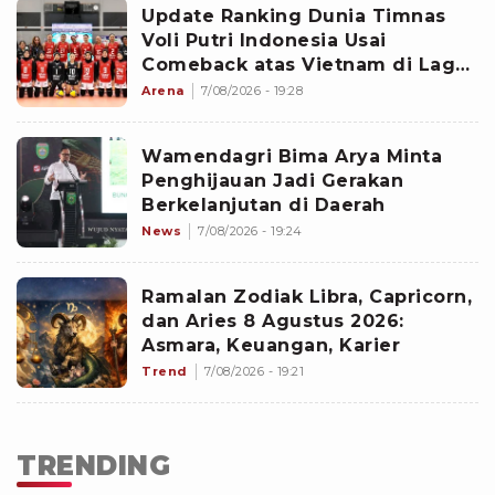
Update Ranking Dunia Timnas
Voli Putri Indonesia Usai
Comeback atas Vietnam di Laga
Pembuka SEA V Cup 2026 Leg
Arena
7/08/2026 - 19:28
Kedua
Wamendagri Bima Arya Minta
Penghijauan Jadi Gerakan
Berkelanjutan di Daerah
News
7/08/2026 - 19:24
Ramalan Zodiak Libra, Capricorn,
dan Aries 8 Agustus 2026:
Asmara, Keuangan, Karier
Trend
7/08/2026 - 19:21
TRENDING