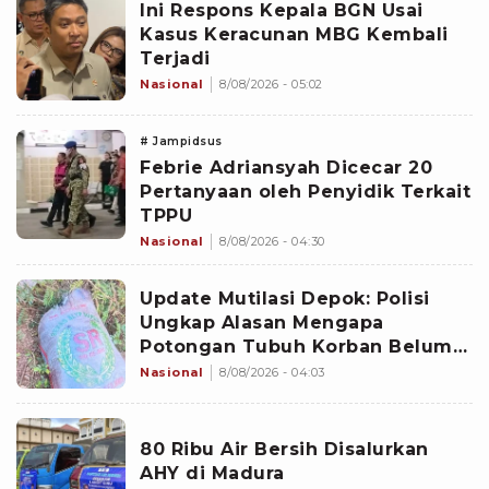
Ini Respons Kepala BGN Usai
Kasus Keracunan MBG Kembali
Terjadi
Nasional
8/08/2026 - 05:02
# Jampidsus
Febrie Adriansyah Dicecar 20
Pertanyaan oleh Penyidik Terkait
TPPU
Nasional
8/08/2026 - 04:30
Update Mutilasi Depok: Polisi
Ungkap Alasan Mengapa
Potongan Tubuh Korban Belum
Juga Ditemukan
Nasional
8/08/2026 - 04:03
80 Ribu Air Bersih Disalurkan
AHY di Madura