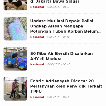
di Jakarta Bawa Solusi
Nasional
8/08/2026 - 01:15
Update Mutilasi Depok: Polisi
Ungkap Alasan Mengapa
Potongan Tubuh Korban Belum
Juga Ditemukan
Nasional
8/08/2026 - 04:03
80 Ribu Air Bersih Disalurkan
AHY di Madura
Nasional
8/08/2026 - 03:40
Febrie Adriansyah Dicecar 20
Pertanyaan oleh Penyidik Terkait
TPPU
Nasional
8/08/2026 - 04:30