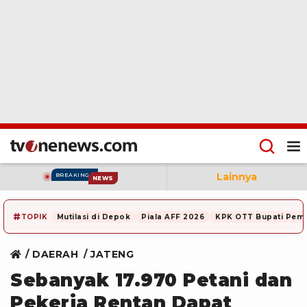
Lainnya
BREAKING
NEWS
#
TOPIK
Mutilasi di Depok
Piala AFF 2026
KPK OTT Bupati Pem
DAERAH
JATENG
Sebanyak 17.970 Petani dan
Pekerja Rentan Dapat