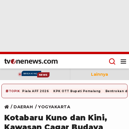
Lainnya
BREAKING
NEWS
#
TOPIK
Piala AFF 2026
KPK OTT Bupati Pemalang
Bentrokan di
DAERAH
YOGYAKARTA
Kotabaru Kuno dan Kini,
Kawasan Cagar Budaya