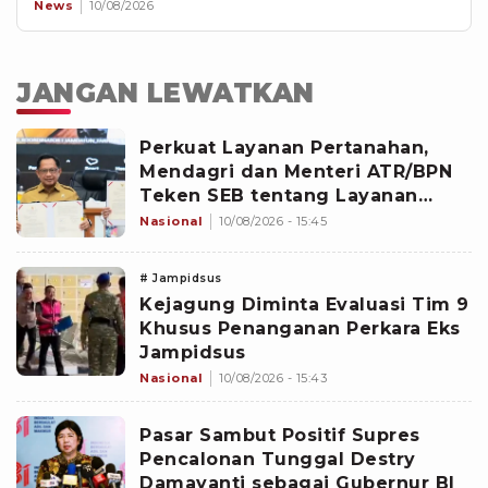
News
10/08/2026
JANGAN LEWATKAN
Perkuat Layanan Pertanahan,
Mendagri dan Menteri ATR/BPN
Teken SEB tentang Layanan
BPHTB
Nasional
10/08/2026 - 15:45
# Jampidsus
Kejagung Diminta Evaluasi Tim 9
Khusus Penanganan Perkara Eks
Jampidsus
Nasional
10/08/2026 - 15:43
Pasar Sambut Positif Supres
Pencalonan Tunggal Destry
Damayanti sebagai Gubernur BI