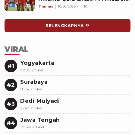
Cup, Siapa?
Timnas
10/08/2026 - 14:10
SELENGKAPNYA
VIRAL
Yogyakarta
#1
7005 artikel
Surabaya
#2
5874 artikel
Dedi Mulyadi
#3
2247 artikel
Jawa Tengah
#4
10549 artikel