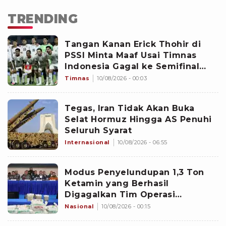
TRENDING
Tangan Kanan Erick Thohir di
PSSI Minta Maaf Usai Timnas
Indonesia Gagal ke Semifinal
Piala AFF 2026: Jangan Hujat
Timnas
10/08/2026 - 00:03
Pemain
Tegas, Iran Tidak Akan Buka
Selat Hormuz Hingga AS Penuhi
Seluruh Syarat
Internasional
10/08/2026 - 06:55
Modus Penyelundupan 1,3 Ton
Ketamin yang Berhasil
Digagalkan Tim Operasi
Gabungan di Perairan Natuna
Nasional
10/08/2026 - 00:15