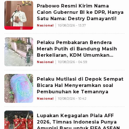
Prabowo Resmi Kirim Nama
Calon Gubernur BI ke DPR, Hanya
Satu Nama: Destry Damayanti!
Nasional
10/08/2026 - 13:37
Pelaku Pembakaran Bendera
Merah Putih di Bandung Masih
Berkeliaran, KDM Umumkan
Sayembara Berhadiah
Nasional
10/08/2026 - 04:59
Pelaku Mutilasi di Depok Sempat
Bicara Hal Menyeramkan soal
Pembunuhan ke Temannya
Nasional
10/08/2026 - 10:42
Lupakan Kegagalan Piala AFF
2026, Timnas Indonesia Punya
Amunisi Baru untuk FIFA ASEAN