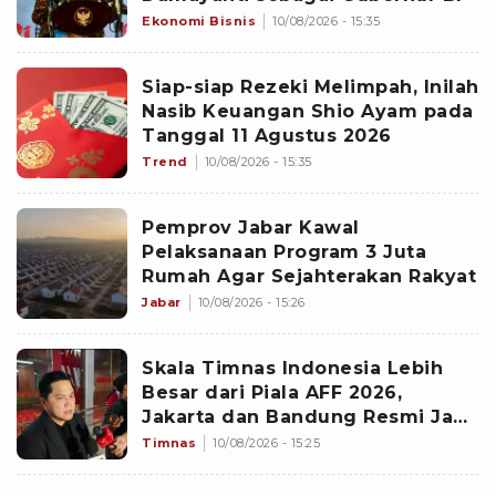
Ekonomi Bisnis
10/08/2026 - 15:35
Siap-siap Rezeki Melimpah, Inilah
Nasib Keuangan Shio Ayam pada
Tanggal 11 Agustus 2026
Trend
10/08/2026 - 15:35
Pemprov Jabar Kawal
Pelaksanaan Program 3 Juta
Rumah Agar Sejahterakan Rakyat
Jabar
10/08/2026 - 15:26
Skala Timnas Indonesia Lebih
Besar dari Piala AFF 2026,
Jakarta dan Bandung Resmi Jadi
Tuan Rumah FIFA ASEAN Cup
Timnas
10/08/2026 - 15:25