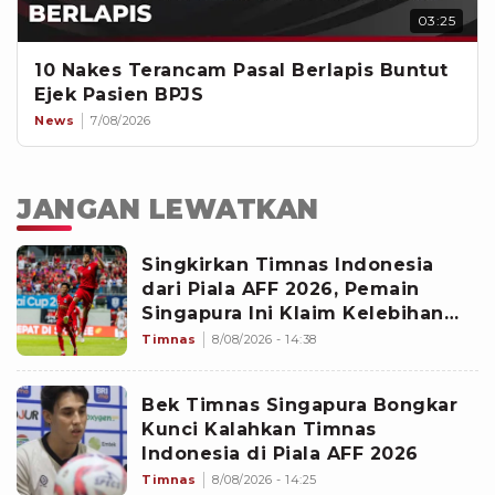
03:25
10 Nakes Terancam Pasal Berlapis Buntut
Ejek Pasien BPJS
News
7/08/2026
JANGAN LEWATKAN
Singkirkan Timnas Indonesia
dari Piala AFF 2026, Pemain
Singapura Ini Klaim Kelebihan
The Lions yang Buat Garuda
Timnas
8/08/2026 - 14:38
Gagal Menang
Bek Timnas Singapura Bongkar
Kunci Kalahkan Timnas
Indonesia di Piala AFF 2026
Timnas
8/08/2026 - 14:25