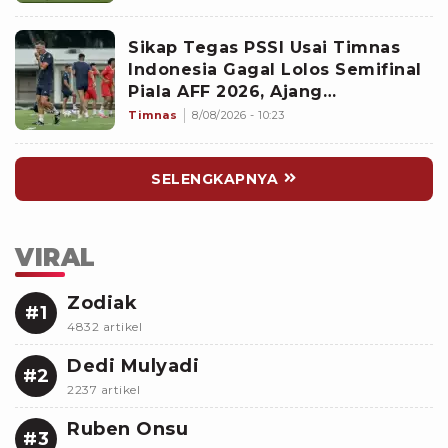
Sikap Tegas PSSI Usai Timnas
Indonesia Gagal Lolos Semifinal
Piala AFF 2026, Ajang
Selanjutnya Jadi Pembuktian
Timnas
8/08/2026 - 10:23
Garuda
SELENGKAPNYA
VIRAL
Zodiak
#1
4832 artikel
Dedi Mulyadi
#2
2237 artikel
Ruben Onsu
#3