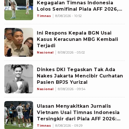
Kegagalan Timnas Indonesia
Lolos Semifinal Piala AFF 2026,
Untungkan Singapura dan
Timnas
8/08/2026 - 10:52
Rugikan Garuda
Ini Respons Kepala BGN Usai
Kasus Keracunan MBG Kembali
Terjadi
Nasional
8/08/2026 - 05:02
Dinkes DKI Tegaskan Tak Ada
Nakes Jakarta Mencibir Curhatan
Pasien BPJS Yurizal
Nasional
8/08/2026 - 09:54
Ulasan Menyakitkan Jurnalis
Vietnam Usai Timnas Indonesia
Tersingkir dari Piala AFF 2026:
Memalukan!
Timnas
8/08/2026 - 09:29