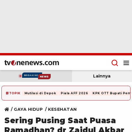
Lainnya
BREAKING
NEWS
#
TOPIK
Mutilasi di Depok
Piala AFF 2026
KPK OTT Bupati Pem
GAYA HIDUP
KESEHATAN
Sering Pusing Saat Puasa
Ramadhan? dr Zaidul Akbar