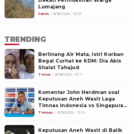
Dekati Permukiman Warga
Lumajang
Jatim
8/08/2026 - 13:47
TRENDING
Berlinang Air Mata, Istri Korban
Begal Curhat ke KDM: Dia Abis
Shalat Tahajud
Trend
8/08/2026 - 07:11
Komentar John Herdman soal
Keputusan Aneh Wasit Laga
Timnas Indonesia vs Singapura
di Piala AFF 2026: Percuma
Timnas
8/08/2026 - 12:14
Bahas Itu
Keputusan Aneh Wasit di Balik