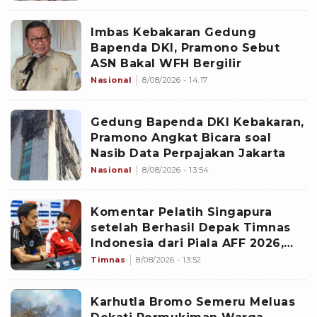
Imbas Kebakaran Gedung
Bapenda DKI, Pramono Sebut
ASN Bakal WFH Bergilir
Nasional
8/08/2026 - 14:17
Gedung Bapenda DKI Kebakaran,
Pramono Angkat Bicara soal
Nasib Data Perpajakan Jakarta
Nasional
8/08/2026 - 13:54
Komentar Pelatih Singapura
setelah Berhasil Depak Timnas
Indonesia dari Piala AFF 2026,
Gavin Lee Buka-bukaan: Saya
Timnas
8/08/2026 - 13:52
Sangat Bangga
Karhutla Bromo Semeru Meluas