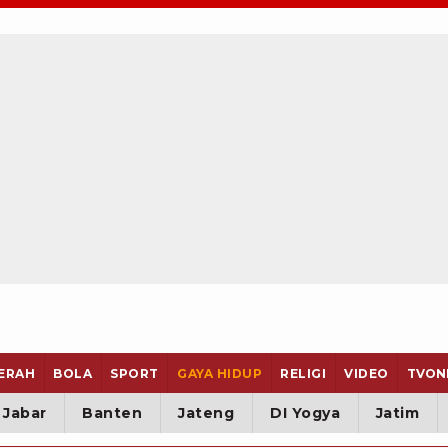
ERAH
BOLA
SPORT
GAYA HIDUP
RELIGI
VIDEO
TVON
Jabar
Banten
Jateng
DI Yogya
Jatim