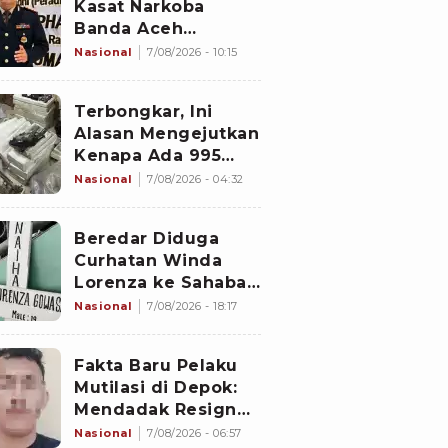
Kasat Narkoba
Banda Aceh
Diperiksa
Nasional
7/08/2026 - 10:15
Divpropam Mabes
Polri, Ini Faktanya
Terbongkar, Ini
Alasan Mengejutkan
Kenapa Ada 995
Senjata di Dalam
Nasional
7/08/2026 - 04:32
Sekolah Jaksel
Sejak 2020
Beredar Diduga
Curhatan Winda
Lorenza ke Sahabat,
Temukan Fakta
Nasional
7/08/2026 - 18:17
Sebelum Mantan
Istri Polisi di Medan
Fakta Baru Pelaku
Tewas
Mutilasi di Depok:
Mendadak Resign
Kerja Goreng Piscok
Nasional
7/08/2026 - 06:57