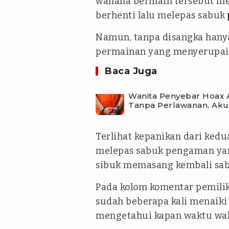
wahana bermain tersebut me
berhenti lalu melepas sabuk
Namun, tanpa disangka hany
permainan yang menyerupai H
Baca Juga
Wanita Penyebar Hoax 
Tanpa Perlawanan, Akui
Terlihat kepanikan dari ked
melepas sabuk pengaman yan
sibuk memasang kembali sab
Pada kolom komentar pemilik
sudah beberapa kali menaik
mengetahui kapan waktu wah