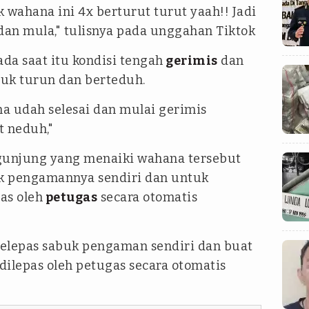
k wahana ini 4x berturut turut yaah!! Jadi
dan mula," tulisnya pada unggahan Tiktok
da saat itu kondisi tengah
gerimis
dan
uk turun dan berteduh.
na udah selesai dan mulai gerimis
t neduh,"
ngunjung yang menaiki wahana tersebut
k pengamannya sendiri dan untuk
as oleh
petugas
secara otomatis
elepas sabuk pengaman sendiri dan buat
dilepas oleh petugas secara otomatis