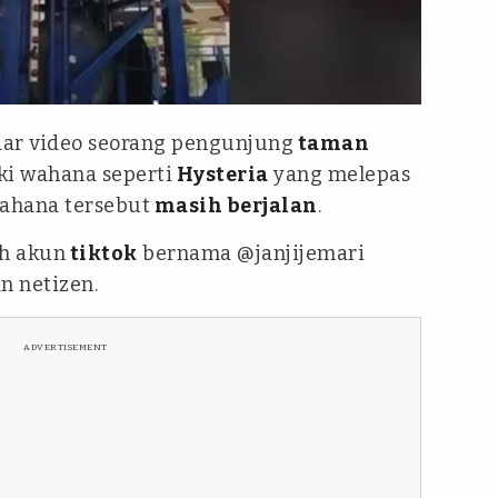
edar video seorang pengunjung
taman
i wahana seperti
Hysteria
yang melepas
ahana tersebut
masih berjalan
.
eh akun
tiktok
bernama @janjijemari
n netizen.
ADVERTISEMENT