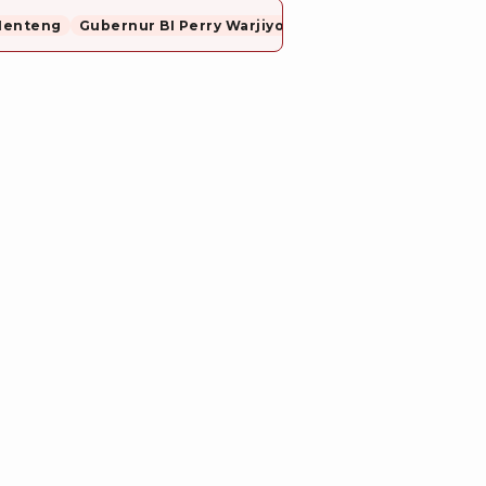
Menteng
Gubernur BI Perry Warjiyo Mundur