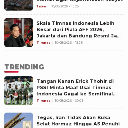
Jabar
10/08/2026 - 15:26
Skala Timnas Indonesia Lebih
Besar dari Piala AFF 2026,
Jakarta dan Bandung Resmi Jadi
Tuan Rumah FIFA ASEAN Cup
Timnas
10/08/2026 - 15:25
TRENDING
Tangan Kanan Erick Thohir di
PSSI Minta Maaf Usai Timnas
Indonesia Gagal ke Semifinal
Piala AFF 2026: Jangan Hujat
Timnas
10/08/2026 - 00:03
Pemain
Tegas, Iran Tidak Akan Buka
Selat Hormuz Hingga AS Penuhi