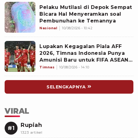
Pelaku Mutilasi di Depok Sempat
Bicara Hal Menyeramkan soal
Pembunuhan ke Temannya
Nasional
10/08/2026 - 10:42
Lupakan Kegagalan Piala AFF
2026, Timnas Indonesia Punya
Amunisi Baru untuk FIFA ASEAN
Cup, Siapa?
Timnas
10/08/2026 - 14:10
SELENGKAPNYA
VIRAL
Rupiah
#1
1323 artikel