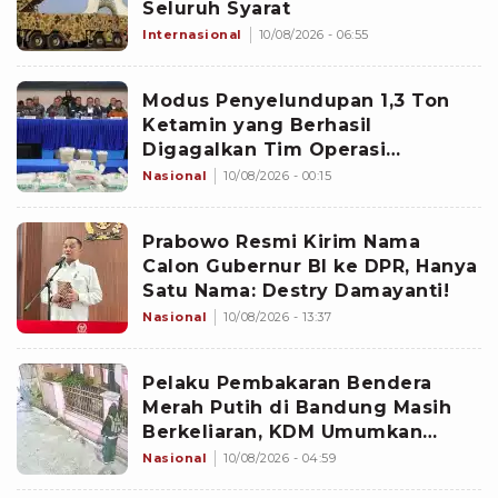
Seluruh Syarat
Internasional
10/08/2026 - 06:55
Modus Penyelundupan 1,3 Ton
Ketamin yang Berhasil
Digagalkan Tim Operasi
Gabungan di Perairan Natuna
Nasional
10/08/2026 - 00:15
Prabowo Resmi Kirim Nama
Calon Gubernur BI ke DPR, Hanya
Satu Nama: Destry Damayanti!
Nasional
10/08/2026 - 13:37
Pelaku Pembakaran Bendera
Merah Putih di Bandung Masih
Berkeliaran, KDM Umumkan
Sayembara Berhadiah
Nasional
10/08/2026 - 04:59