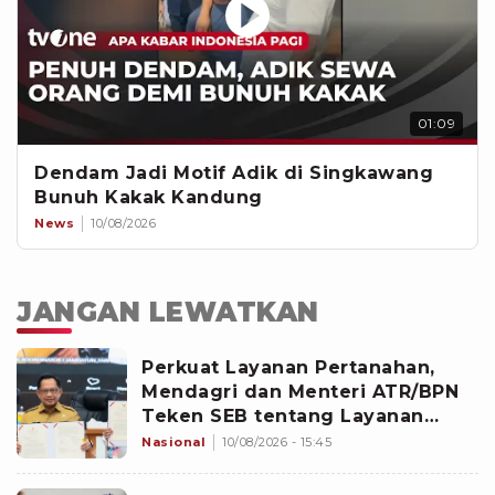
01:09
Dendam Jadi Motif Adik di Singkawang
Bunuh Kakak Kandung
News
10/08/2026
JANGAN LEWATKAN
Perkuat Layanan Pertanahan,
Mendagri dan Menteri ATR/BPN
Teken SEB tentang Layanan
BPHTB
Nasional
10/08/2026 - 15:45