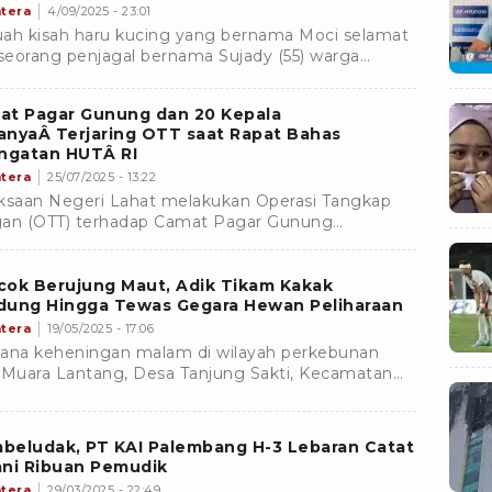
tera
4/09/2025 - 23:01
ah kisah haru kucing yang bernama Moci selamat
 seorang penjagal bernama Sujady (55) warga
paten Lahat. Sujady ditetapkan sebagai tersangka
agal
at Pagar Gunung dan 20 Kepala
anyaÂ Terjaring OTT saat Rapat Bahas
ingatan HUTÂ RI
tera
25/07/2025 - 13:22
ksaan Negeri Lahat melakukan Operasi Tangkap
an (OTT) terhadap Camat Pagar Gunung
paten Lahat Sumatera Selatan berinisial EH. Tak
a EH, dalam OT
cok Berujung Maut, Adik Tikam Kakak
dung Hingga Tewas Gegara Hewan Peliharaan
tera
19/05/2025 - 17:06
ana keheningan malam di wilayah perkebunan
 Muara Lantang, Desa Tanjung Sakti, Kecamatan
ung Sakti Pumi, Kabupaten Lahat Sumatera
tan, pecah akibat cekcok berujung maut, yang
adi antara dua saudara kandung.
beludak, PT KAI Palembang H-3 Lebaran Catat
ani Ribuan Pemudik
tera
29/03/2025 - 22:49