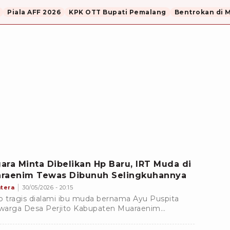
Piala AFF 2026
KPK OTT Bupati Pemalang
Bentrokan di 
ara Minta Dibelikan Hp Baru, IRT Muda di
raenim Tewas Dibunuh Selingkuhannya
tera
30/05/2026 - 20:15
b tragis dialami ibu muda bernama Ayu Puspita
 warga Desa Perjito Kabupaten Muaraenim
tera Selatan. Wanita yang baru satu tahun
kah ini tewas di