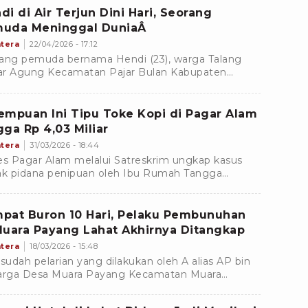
di di Air Terjun Dini Hari, Seorang
uda Meninggal DuniaÂ
tera
22/04/2026 - 17:12
ang pemuda bernama Hendi (23), warga Talang
r Agung Kecamatan Pajar Bulan Kabupaten
t, dilaporkan tenggelam pada Rabu (22/4/2026)
l 03.30 WIB
empuan Ini Tipu Toke Kopi di Pagar Alam
gga Rp 4,03 Miliar
tera
31/03/2026 - 18:44
es Pagar Alam melalui Satreskrim ungkap kasus
ak pidana penipuan oleh Ibu Rumah Tangga
nisial ELP warga Kuripan Babas Kecamatan Pagar
 Utara Kot
pat Buron 10 Hari, Pelaku Pembunuhan
Muara Payang Lahat Akhirnya Ditangkap
tera
18/03/2026 - 15:48
 sudah pelarian yang dilakukan oleh A alias AP bin
arga Desa Muara Payang Kecamatan Muara
ng Kabupaten Lahat Sumatera Selatan. A diburu
 tim Sat