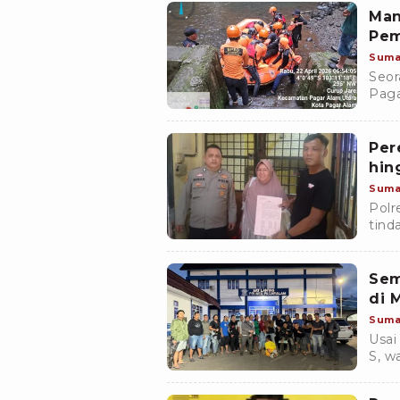
Man
Pem
Suma
Seor
Paga
Laha
puku
Per
hin
Suma
Polr
tind
beri
Alam
Sem
di 
Suma
Usai
S, w
Paya
oleh