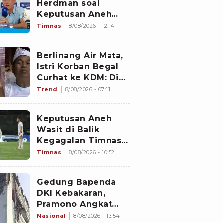
Herdman soal
Keputusan Aneh
Wasit Laga Timnas
Timnas
8/08/2026 - 12:14
Indonesia vs
Singapura di Piala
Berlinang Air Mata,
AFF 2026: Percuma
Istri Korban Begal
Bahas Itu
Curhat ke KDM: Dia
Abis Shalat Tahajud
Trend
8/08/2026 - 07:11
Keputusan Aneh
Wasit di Balik
Kegagalan Timnas
Indonesia Lolos
Timnas
8/08/2026 - 10:52
Semifinal Piala AFF
2026, Untungkan
Gedung Bapenda
Singapura dan
DKI Kebakaran,
Rugikan Garuda
Pramono Angkat
Bicara soal Nasib
Nasional
8/08/2026 - 13:54