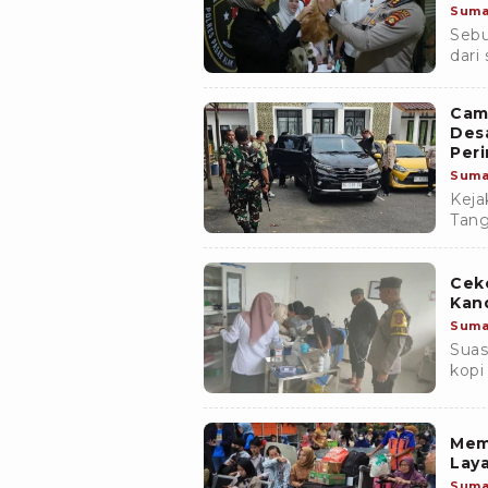
Suma
Sebu
dari
Kabu
penj
Cam
Des
Per
Suma
Keja
Tang
Kabu
hany
Cek
Kan
Suma
Suas
kopi
Tanj
Sela
terj
Mem
Lay
Suma