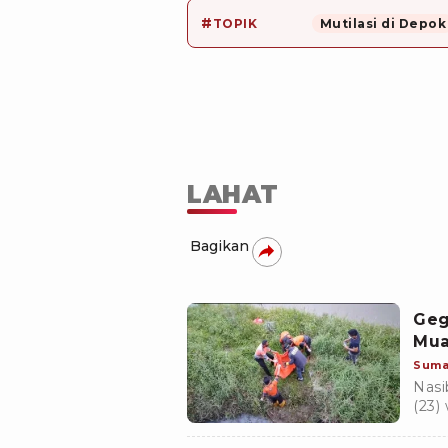
#
TOPIK
Mutilasi di Depok
LAHAT
Bagikan
Geg
Mua
Suma
Nasi
(23)
Suma
meni