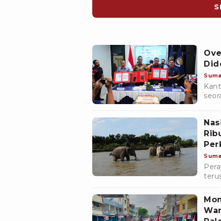
S
Ove
Did
Suma
Kant
seor
beri
keim
Nas
Rib
Per
Suma
Pera
teru
Muko
bern
Mom
War