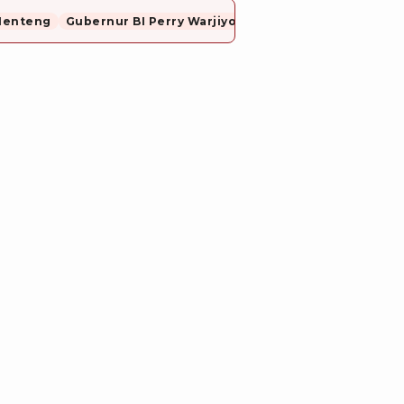
Menteng
Gubernur BI Perry Warjiyo Mundur