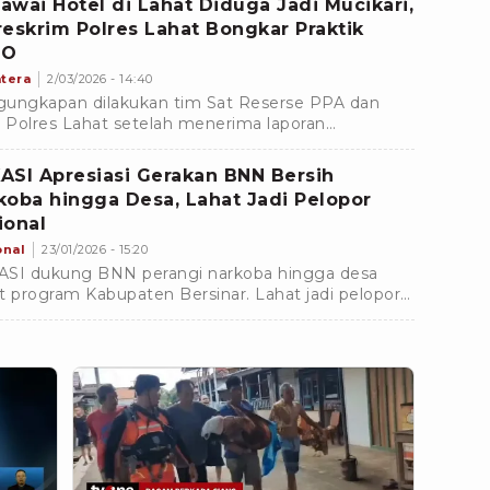
awai Hotel di Lahat Diduga Jadi Mucikari,
reskrim Polres Lahat Bongkar Praktik
PO
tera
2/03/2026 - 14:40
ungkapan dilakukan tim Sat Reserse PPA dan
Polres Lahat setelah menerima laporan
arakat terkait dugaan aktivitas prostitusi di sebuah
l di Kecamatan Lahat. Penindakan ini berdasarkan
ASI Apresiasi Gerakan BNN Bersih
ran Polisi Nomor: LP/A/II/2026/SATRES PPA/PPO
koba hingga Desa, Lahat Jadi Pelopor
ES Lahat/POLDA SUMSEL tertanggal 23 Februari
ional
.
onal
23/01/2026 - 15:20
SI dukung BNN perangi narkoba hingga desa
t program Kabupaten Bersinar. Lahat jadi pelopor
onal penguatan P4GN berbasis desa.