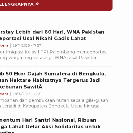
ELENGKAPNYA
rstay Lebih dari 60 Hari, WNA Pakistan
eportasi Usai Nikahi Gadis Lahat
tera
29/11/2025 - 17:57
or Imigrasi Kelas I TPI Palembang mendeportasi
ang warga negara asing (WNA) asal Pakistan
nisial AYA (32) karena terbukti melanggar aturan
igras
ib 50 Ekor Gajah Sumatera di Bengkulu,
uan Hektare Habitatnya Tergerus Jadi
kebunan SawitÂ
tera
28/10/2025 - 22:31
mbahan dan pembukaan hutan secara gila-gilaan
s terjadi di Kabupaten Bengkulu Utara hingga
muko. Kondisi ini menyebabkan habitat hewan
ama latin
entum Hari Santri Nasional, Ribuan
ga Lahat Gelar Aksi Solidaritas untuk