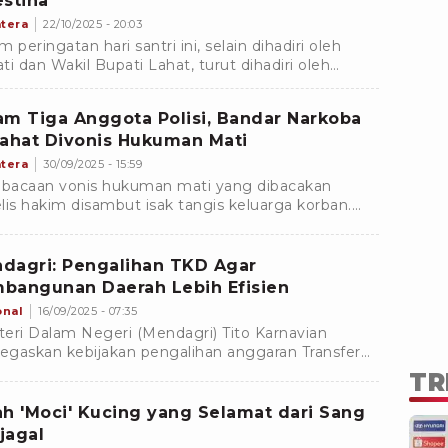
estina
tera
22/10/2025 - 20:03
 peringatan hari santri ini, selain dihadiri oleh
ti dan Wakil Bupati Lahat, turut dihadiri oleh
rapa orang tokoh nasional, di antaranya, Feri
ri, Syahganda Nainggolan, Connie Rahakundini,
am Tiga Anggota Polisi, Bandar Narkoba
 Hutabarat, dan Hariman Siregar.
Lahat Divonis Hukuman Mati
tera
30/09/2025 - 15:59
acaan vonis hukuman mati yang dibacakan
lis hakim disambut isak tangis keluarga korban.
ol Ahmad Fauzie yang merupakan ayah dari
tu Anumerta Faras Nabhan Atallah, yang
hadiri secara langsung sidang tersebut sangat
dagri: Pengalihan TKD Agar
apresiasi atas putusan yang telah diberikan oleh
bangunan Daerah Lebih Efisien
lis hakim.
onal
16/09/2025 - 07:35
eri Dalam Negeri (Mendagri) Tito Karnavian
gaskan kebijakan pengalihan anggaran Transfer
aerah (TKD) merupakan upaya mewujudkan
TR
isasi program yang efisien.
ah 'Moci' Kucing yang Selamat dari Sang
jagal