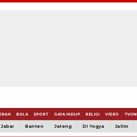
ERAH
BOLA
SPORT
GAYA HIDUP
RELIGI
VIDEO
TVON
Jabar
Banten
Jateng
DI Yogya
Jatim