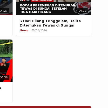
01:27
01:22
3 Hari Hilang Tenggelam, Balita
Ditemukan Tewas di Sungai
News
18/04/2024
01:36
u