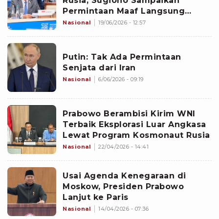
Rusia, Sugiono Sampaikan
Permintaan Maaf Langsung
kepada Putin
Nasional
19/06/2026 - 12:57
Putin: Tak Ada Permintaan
Senjata dari Iran
Nasional
6/06/2026 - 09:19
Prabowo Berambisi Kirim WNI
Terbaik Eksplorasi Luar Angkasa
Lewat Program Kosmonaut Rusia
Nasional
22/04/2026 - 14:41
Usai Agenda Kenegaraan di
Moskow, Presiden Prabowo
Lanjut ke Paris
Nasional
14/04/2026 - 07:36