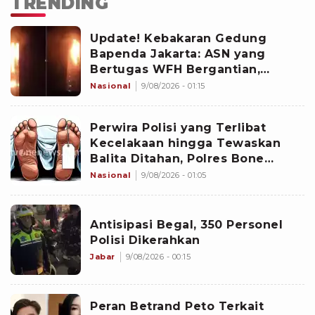
TRENDING
Update! Kebakaran Gedung
Bapenda Jakarta: ASN yang
Bertugas WFH Bergantian,
Pramono Pastikan Layanan Tetap
Nasional
9/08/2026 - 01:15
Berjalan
Perwira Polisi yang Terlibat
Kecelakaan hingga Tewaskan
Balita Ditahan, Polres Bone
Dalami Dugaan Rem Blong
Nasional
9/08/2026 - 01:05
Antisipasi Begal, 350 Personel
Polisi Dikerahkan
Jabar
9/08/2026 - 00:15
Peran Betrand Peto Terkait