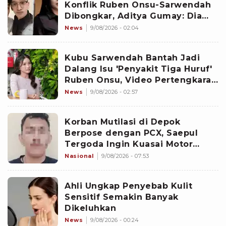
Konflik Ruben Onsu-Sarwendah
Dibongkar, Aditya Gumay: Dia
Pemegang Kartu
News
9/08/2026 - 02:04
Kubu Sarwendah Bantah Jadi
Dalang Isu 'Penyakit Tiga Huruf'
Ruben Onsu, Video Pertengkaran
Ikut Disorot
News
9/08/2026 - 02:57
Korban Mutilasi di Depok
Berpose dengan PCX, Saepul
Tergoda Ingin Kuasai Motor
Kunaefi
Nasional
9/08/2026 - 07:53
Ahli Ungkap Penyebab Kulit
Sensitif Semakin Banyak
Dikeluhkan
News
9/08/2026 - 00:24