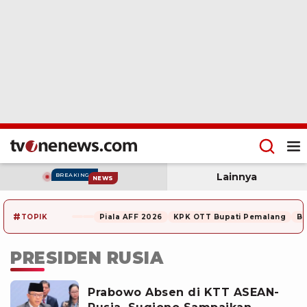
Lainnya
BREAKING
NEWS
#
TOPIK
Piala AFF 2026
KPK OTT Bupati Pemalang
Be
PRESIDEN RUSIA
Prabowo Absen di KTT ASEAN-