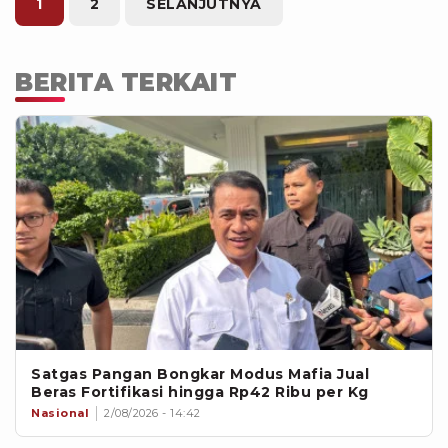
tepung terigu kemasan turun ke
1
2
SELANJUTNYA
Rp12.369 per kilogram dari Rp12.982 per
kilogram.
BERITA TERKAIT
Satgas Pangan Bongkar Modus Mafia Jual
Beras Fortifikasi hingga Rp42 Ribu per Kg
Nasional
2/08/2026 - 14:42