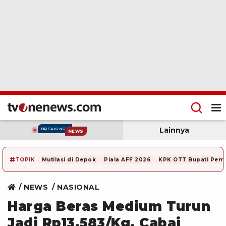
Lainnya
BREAKING
NEWS
#
TOPIK
Mutilasi di Depok
Piala AFF 2026
KPK OTT Bupati Pem
NEWS
NASIONAL
Harga Beras Medium Turun
Jadi Rp13.583/Kg, Cabai