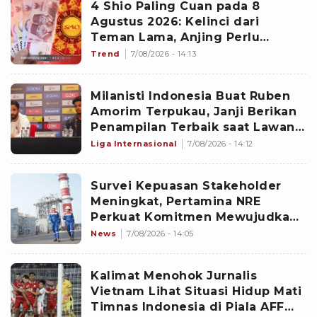
4 Shio Paling Cuan pada 8
Agustus 2026: Kelinci dari
Teman Lama, Anjing Perlu
Waspada
Trend
7/08/2026 - 14:13
Milanisti Indonesia Buat Ruben
Amorim Terpukau, Janji Berikan
Penampilan Terbaik saat Lawan
Chelsea di GBK
Liga Internasional
7/08/2026 - 14:12
Survei Kepuasan Stakeholder
Meningkat, Pertamina NRE
Perkuat Komitmen Mewujudkan
Transisi Energi Berkelanjutan
News
7/08/2026 - 14:05
Kalimat Menohok Jurnalis
Vietnam Lihat Situasi Hidup Mati
Timnas Indonesia di Piala AFF