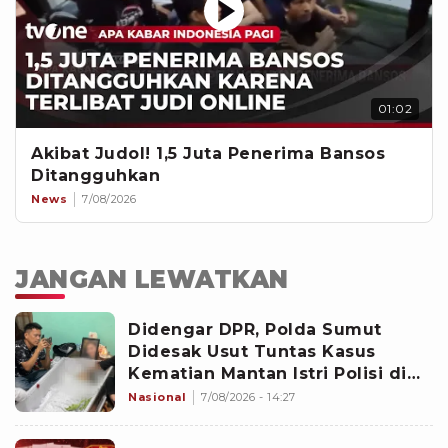
01:02
Akibat Judol! 1,5 Juta Penerima Bansos
Ditangguhkan
News
7/08/2026
JANGAN LEWATKAN
Didengar DPR, Polda Sumut
Didesak Usut Tuntas Kasus
Kematian Mantan Istri Polisi di
Medan
Nasional
7/08/2026 - 14:27