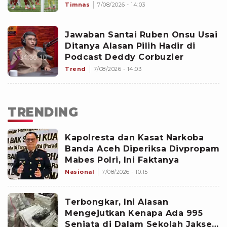
2026: Sulit tapi Garuda Bisa
Timnas
7/08/2026 - 14:03
Bangkit
Jawaban Santai Ruben Onsu Usai
Ditanya Alasan Pilih Hadir di
Podcast Deddy Corbuzier
Trend
7/08/2026 - 14:03
TRENDING
Kapolresta dan Kasat Narkoba
Banda Aceh Diperiksa Divpropam
Mabes Polri, Ini Faktanya
Nasional
7/08/2026 - 10:15
Terbongkar, Ini Alasan
Mengejutkan Kenapa Ada 995
Senjata di Dalam Sekolah Jaksel