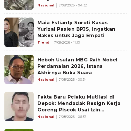
Sejak 2020
Nasional
7/08/2026 - 04:32
Maia Estianty Soroti Kasus
Yurizal Pasien BPJS, Ingatkan
Nakes untuk Jaga Empati
Trend
7/08/2026 - 11:10
Heboh Usulan MBG Raih Nobel
Perdamaian 2026, Istana
Akhirnya Buka Suara
Nasional
7/08/2026 - 00:34
Fakta Baru Pelaku Mutilasi di
Depok: Mendadak Resign Kerja
Goreng Piscok Usai Izin
Interview di Mal
Nasional
7/08/2026 - 06:57