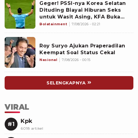
Geger! PSSI-nya Korea Selatan
Dituding Biayai Hiburan Seks
untuk Wasit Asing, KFA Buka
Suara
Bolatainment
7/08/2026 - 02:21
Roy Suryo Ajukan Praperadilan
Keempat Soal Status Cekal
Nasional
7/08/2026 - 00:15
SELENGKAPNYA
VIRAL
Kpk
#1
6018 artikel