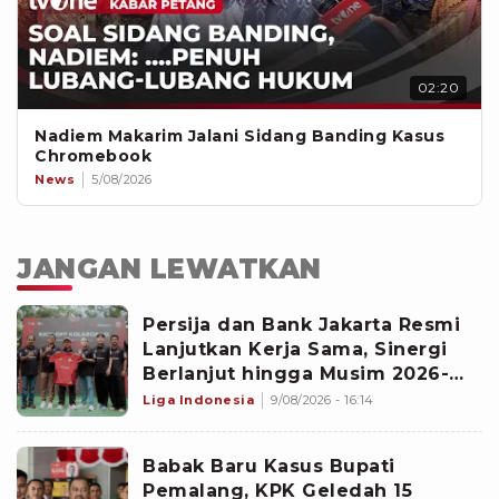
02:20
Nadiem Makarim Jalani Sidang Banding Kasus
Chromebook
News
5/08/2026
JANGAN LEWATKAN
‎Persija dan Bank Jakarta Resmi
Lanjutkan Kerja Sama, Sinergi
Berlanjut hingga Musim 2026-
2027
Liga Indonesia
9/08/2026 - 16:14
Babak Baru Kasus Bupati
Pemalang, KPK Geledah 15