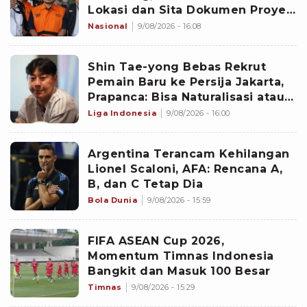
Lokasi dan Sita Dokumen Proyek
PUPR hingga CCTV Hotel
Nasional
9/08/2026 - 16:08
‎Shin Tae-yong Bebas Rekrut
Pemain Baru ke Persija Jakarta,
Prapanca: Bisa Naturalisasi atau
Asing
Liga Indonesia
9/08/2026 - 16:00
Argentina Terancam Kehilangan
Lionel Scaloni, AFA: Rencana A,
B, dan C Tetap Dia
Bola Dunia
9/08/2026 - 15:59
FIFA ASEAN Cup 2026,
Momentum Timnas Indonesia
Bangkit dan Masuk 100 Besar
Timnas
9/08/2026 - 15:29