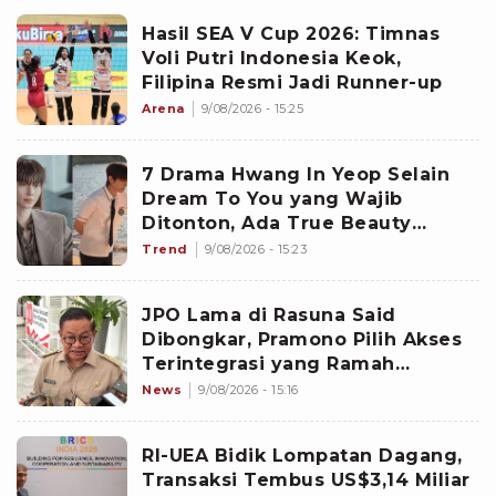
Hasil SEA V Cup 2026: Timnas
Voli Putri Indonesia Keok,
Filipina Resmi Jadi Runner-up
Arena
9/08/2026 - 15:25
7 Drama Hwang In Yeop Selain
Dream To You yang Wajib
Ditonton, Ada True Beauty
hingga Family by Choice
Trend
9/08/2026 - 15:23
JPO Lama di Rasuna Said
Dibongkar, Pramono Pilih Akses
Terintegrasi yang Ramah
Disabilitas
News
9/08/2026 - 15:16
RI-UEA Bidik Lompatan Dagang,
Transaksi Tembus US$3,14 Miliar