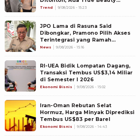
Ditonton, Ada True Beauty
hingga Family by Choice
Trend
9/08/2026 - 15:23
JPO Lama di Rasuna Said
Dibongkar, Pramono Pilih Akses
Terintegrasi yang Ramah
Disabilitas
News
9/08/2026 - 15:16
RI-UEA Bidik Lompatan Dagang,
Transaksi Tembus US$3,14 Miliar
di Semester I 2026
Ekonomi Bisnis
9/08/2026 - 15:02
Iran-Oman Rebutan Selat
Hormuz, Harga Minyak Diprediksi
Tembus US$83 per Barel
Ekonomi Bisnis
9/08/2026 - 14:43