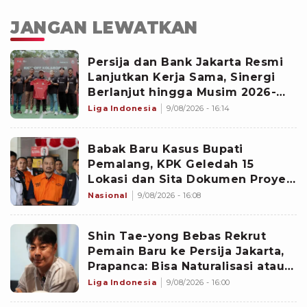
JANGAN LEWATKAN
‎Persija dan Bank Jakarta Resmi
Lanjutkan Kerja Sama, Sinergi
Berlanjut hingga Musim 2026-
2027
Liga Indonesia
9/08/2026 - 16:14
Babak Baru Kasus Bupati
Pemalang, KPK Geledah 15
Lokasi dan Sita Dokumen Proyek
PUPR hingga CCTV Hotel
Nasional
9/08/2026 - 16:08
‎Shin Tae-yong Bebas Rekrut
Pemain Baru ke Persija Jakarta,
Prapanca: Bisa Naturalisasi atau
Asing
Liga Indonesia
9/08/2026 - 16:00