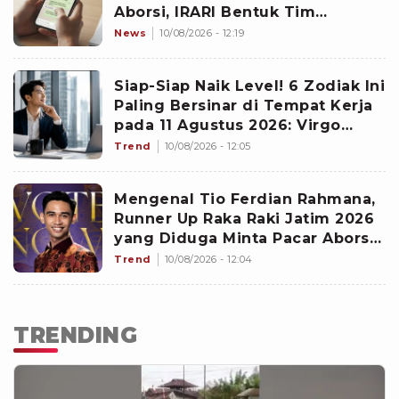
Aborsi, IRARI Bentuk Tim
Independen
News
10/08/2026 - 12:19
Siap-Siap Naik Level! 6 Zodiak Ini
Paling Bersinar di Tempat Kerja
pada 11 Agustus 2026: Virgo
Dapat Peran Penting
Trend
10/08/2026 - 12:05
Mengenal Tio Ferdian Rahmana,
Runner Up Raka Raki Jatim 2026
yang Diduga Minta Pacar Aborsi,
Benarkah Anak Pejabat?
Trend
10/08/2026 - 12:04
TRENDING