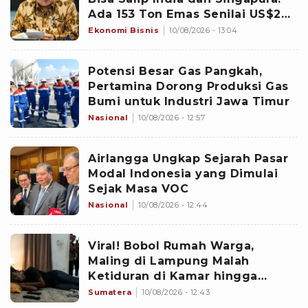
Ada 153 Ton Emas Senilai US$20
Miliar
Ekonomi Bisnis
10/08/2026 - 13:04
Potensi Besar Gas Pangkah,
Pertamina Dorong Produksi Gas
Bumi untuk Industri Jawa Timur
Nasional
10/08/2026 - 12:57
Airlangga Ungkap Sejarah Pasar
Modal Indonesia yang Dimulai
Sejak Masa VOC
Nasional
10/08/2026 - 12:44
Viral! Bobol Rumah Warga,
Maling di Lampung Malah
Ketiduran di Kamar hingga
Dikepung Warga
Sumatera
10/08/2026 - 12:43