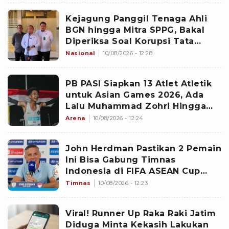
Kejagung Panggil Tenaga Ahli
BGN hingga Mitra SPPG, Bakal
Diperiksa Soal Korupsi Tata
Kelola MBG
Nasional
10/08/2026 - 12:28
PB PASI Siapkan 13 Atlet Atletik
untuk Asian Games 2026, Ada
Lalu Muhammad Zohri Hingga
Robi Syianturi
Arena
10/08/2026 - 12:24
John Herdman Pastikan 2 Pemain
Ini Bisa Gabung Timnas
Indonesia di FIFA ASEAN Cup
2026
Timnas
10/08/2026 - 12:23
Viral! Runner Up Raka Raki Jatim
Diduga Minta Kekasih Lakukan