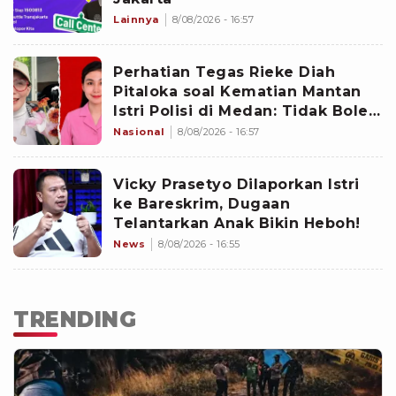
Lainnya
8/08/2026 - 16:57
Perhatian Tegas Rieke Diah
Pitaloka soal Kematian Mantan
Istri Polisi di Medan: Tidak Boleh
Ada Perlakuan Istimewa
Nasional
8/08/2026 - 16:57
Vicky Prasetyo Dilaporkan Istri
ke Bareskrim, Dugaan
Telantarkan Anak Bikin Heboh!
News
8/08/2026 - 16:55
TRENDING