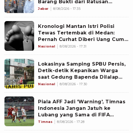
Barang Bukti dari Ratusan
Kejahatan Jalanan
Jabar
8/08/2026 - 17:35
Kronologi Mantan Istri Polisi
Tewas Tertembak di Medan:
Pernah Curhat Diberi Uang Cuma
Rp10 Ribu
Nasional
8/08/2026 - 17:31
Lokasinya Samping SPBU Persis,
Detik-detik Kepanikan Warga
saat Gedung Bapenda Dilalap
Api: Teriak Semua!
Nasional
8/08/2026 - 17:30
Piala AFF Jadi 'Warning', Timnas
Indonesia Jangan Jatuh ke
Lubang yang Sama di FIFA
ASEAN Cup 2026
Timnas
8/08/2026 - 17:28