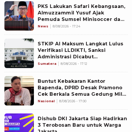
PKS Lakukan Safari Kebangsaan,
Almuzzammil Yusuf Ajak
Pemuda Sumsel Minisoccer dan
Promosi Kuliner Pempek di
News
8/08/2026 - 17:24
Sungai Musi
STKIP Al Maksum Langkat Lulus
Verifikasi LLDIKTI, Sanksi
Administrasi Dicabut
Kemdiktisaintek
Sumatera
8/08/2026 - 17:12
Buntut Kebakaran Kantor
Bapenda, DPRD Desak Pramono
Cek Berkala Semua Gedung Milik
Pemprov Jakarta
Nasional
8/08/2026 - 17:00
Dishub DKI Jakarta Siap Hadirkan
3 Terobosan Baru untuk Warga
Jakarta