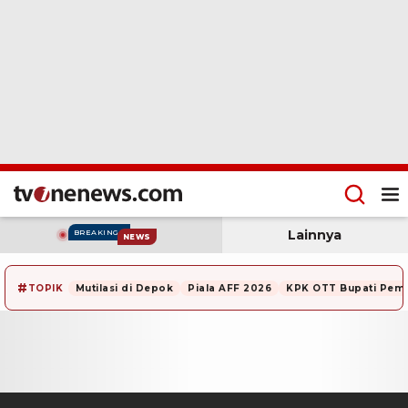
Lainnya
BREAKING
NEWS
#
TOPIK
Mutilasi di Depok
Piala AFF 2026
KPK OTT Bupati Pem