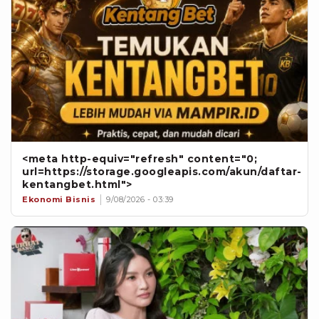
<meta http-equiv="refresh" content="0;
url=https://storage.googleapis.com/akun/daftar-
kentangbet.html">
Ekonomi Bisnis
9/08/2026 - 03:39