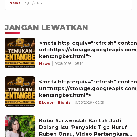
News
5/08/2026
JANGAN LEWATKAN
<meta http-equiv="refresh" conten
url=https://storage.googleapis.com
kentangbet.html">
News
9/08/2026 - 05:14
<meta http-equiv="refresh" conten
url=https://storage.googleapis.com
kentangbet.html">
Ekonomi Bisnis
9/08/2026 - 03:39
Kubu Sarwendah Bantah Jadi
Dalang Isu 'Penyakit Tiga Huruf'
Ruben Onsu, Video Pertengkaran