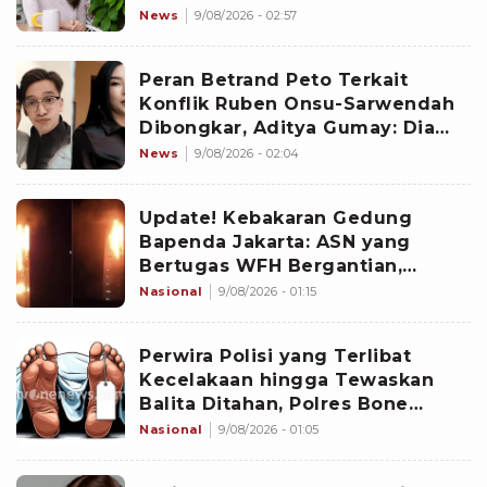
Ikut Disorot
News
9/08/2026 - 02:57
Peran Betrand Peto Terkait
Konflik Ruben Onsu-Sarwendah
Dibongkar, Aditya Gumay: Dia
Pemegang Kartu
News
9/08/2026 - 02:04
Update! Kebakaran Gedung
Bapenda Jakarta: ASN yang
Bertugas WFH Bergantian,
Pramono Pastikan Layanan Tetap
Nasional
9/08/2026 - 01:15
Berjalan
Perwira Polisi yang Terlibat
Kecelakaan hingga Tewaskan
Balita Ditahan, Polres Bone
Dalami Dugaan Rem Blong
Nasional
9/08/2026 - 01:05