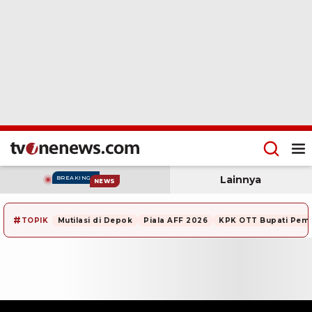
Lainnya
BREAKING
NEWS
#
TOPIK
Mutilasi di Depok
Piala AFF 2026
KPK OTT Bupati Pem