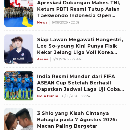
Apresiasi Dukungan Mabes TNI,
Ketum PBTI Resmi Tutup Asian
Taekwondo Indonesia Open
Championships 2026
News
6/08/2026 - 22:59
Siap Lawan Megawati Hangestri,
Lee So-young Kini Punya Fisik
Kekar Jelang Liga Voli Korea
2026-2027
Arena
6/08/2026 - 22:46
India Resmi Mundur dari FIFA
ASEAN Cup Setelah Berhasil
Dapatkan Jadwal Laga Uji Coba
Internasional Vs Brasil?
Bola Dunia
6/08/2026 - 22:24
3 Shio yang Kisah Cintanya
Bahagia pada 7 Agustus 2026:
Macan Paling Bergetar