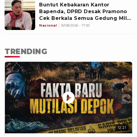
Buntut Kebakaran Kantor
Bapenda, DPRD Desak Pramono
Cek Berkala Semua Gedung Milik
Pemprov Jakarta
Nasional
8/08/2026 - 17:00
TRENDING
12:21