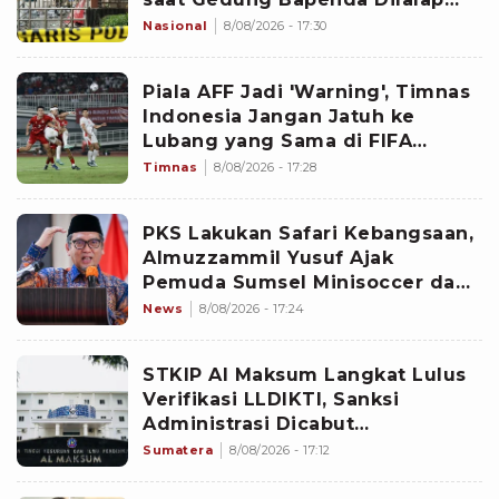
Api: Teriak Semua!
Nasional
8/08/2026 - 17:30
Piala AFF Jadi 'Warning', Timnas
Indonesia Jangan Jatuh ke
Lubang yang Sama di FIFA
ASEAN Cup 2026
Timnas
8/08/2026 - 17:28
PKS Lakukan Safari Kebangsaan,
Almuzzammil Yusuf Ajak
Pemuda Sumsel Minisoccer dan
Promosi Kuliner Pempek di
News
8/08/2026 - 17:24
Sungai Musi
STKIP Al Maksum Langkat Lulus
Verifikasi LLDIKTI, Sanksi
Administrasi Dicabut
Kemdiktisaintek
Sumatera
8/08/2026 - 17:12