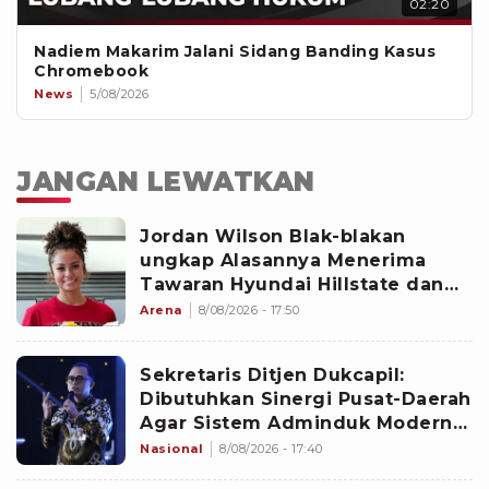
02:20
Nadiem Makarim Jalani Sidang Banding Kasus
Chromebook
News
5/08/2026
JANGAN LEWATKAN
Jordan Wilson Blak-blakan
ungkap Alasannya Menerima
Tawaran Hyundai Hillstate dan
Mulai Karier di Liga Voli Korea
Arena
8/08/2026 - 17:50
Sekretaris Ditjen Dukcapil:
Dibutuhkan Sinergi Pusat-Daerah
Agar Sistem Adminduk Modern
dan Aman
Nasional
8/08/2026 - 17:40