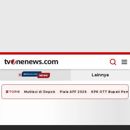
Lainnya
BREAKING
NEWS
#
TOPIK
Mutilasi di Depok
Piala AFF 2026
KPK OTT Bupati Pem