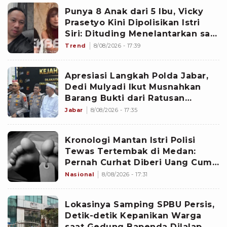
Punya 8 Anak dari 5 Ibu, Vicky
Prasetyo Kini Dipolisikan Istri
Siri: Dituding Menelantarkan saat
Lahiran
Trend
8/08/2026 - 17:39
Apresiasi Langkah Polda Jabar,
Dedi Mulyadi Ikut Musnahkan
Barang Bukti dari Ratusan
Kejahatan Jalanan
Jabar
8/08/2026 - 17:35
Kronologi Mantan Istri Polisi
Tewas Tertembak di Medan:
Pernah Curhat Diberi Uang Cuma
Rp10 Ribu
Nasional
8/08/2026 - 17:31
Lokasinya Samping SPBU Persis,
Detik-detik Kepanikan Warga
saat Gedung Bapenda Dilalap