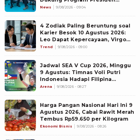
Prabowo Eliminasi Kemiskinan
News
9/08/2026 - 09:04
4 Zodiak Paling Beruntung soal
Karier Besok 10 Agustus 2026:
Leo Dapat Kepercayaan, Virgo
Makin Diperhitungkan
Trend
9/08/2026 - 09:00
Jadwal SEA V Cup 2026, Minggu
9 Agustus: Timnas Voli Putri
Indonesia Hadapi Filipina
Diperebutan Runner-up
Arena
9/08/2026 - 08:27
Harga Pangan Nasional Hari Ini 9
Agustus 2026, Cabai Rawit Merah
Tembus Rp59.650 per Kilogram
Ekonomi Bisnis
9/08/2026 - 08:26