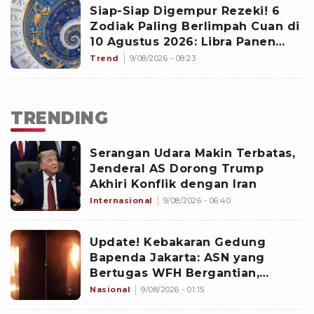
Siap-Siap Digempur Rezeki! 6
Zodiak Paling Berlimpah Cuan di
10 Agustus 2026: Libra Panen
Proyek Emas
Trend
9/08/2026 - 08:23
TRENDING
Serangan Udara Makin Terbatas,
Jenderal AS Dorong Trump
Akhiri Konflik dengan Iran
Internasional
9/08/2026 - 06:40
Update! Kebakaran Gedung
Bapenda Jakarta: ASN yang
Bertugas WFH Bergantian,
Pramono Pastikan Layanan Tetap
Nasional
9/08/2026 - 01:15
Berjalan