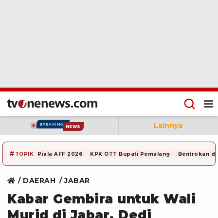
Lainnya
BREAKING
NEWS
#
TOPIK
Piala AFF 2026
KPK OTT Bupati Pemalang
Bentrokan di
DAERAH
JABAR
Kabar Gembira untuk Wali
Murid di Jabar, Dedi