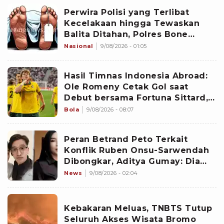
Perwira Polisi yang Terlibat
Kecelakaan hingga Tewaskan
Balita Ditahan, Polres Bone
Dalami Dugaan Rem Blong
Nasional
9/08/2026 - 01:05
Hasil Timnas Indonesia Abroad:
Ole Romeny Cetak Gol saat
Debut bersama Fortuna Sittard,
Justin Hubner Main Penuh
Bola
9/08/2026 - 08:07
Peran Betrand Peto Terkait
Konflik Ruben Onsu-Sarwendah
Dibongkar, Aditya Gumay: Dia
Pemegang Kartu
News
9/08/2026 - 02:04
Kebakaran Meluas, TNBTS Tutup
Seluruh Akses Wisata Bromo