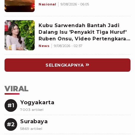
Nasional
9/08/2026 - 06:05
Kubu Sarwendah Bantah Jadi
Dalang Isu 'Penyakit Tiga Huruf'
Ruben Onsu, Video Pertengkaran
Ikut Disorot
News
9/08/2026 - 02:57
SELENGKAPNYA
VIRAL
Yogyakarta
#1
7003 artikel
Surabaya
#2
5869 artikel