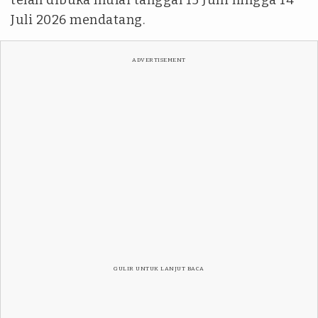
telah dibuka mulai tanggal 15 Juni hingga 14
Juli 2026 mendatang.
ADVERTISEMENT
GULIR UNTUK LANJUT BACA