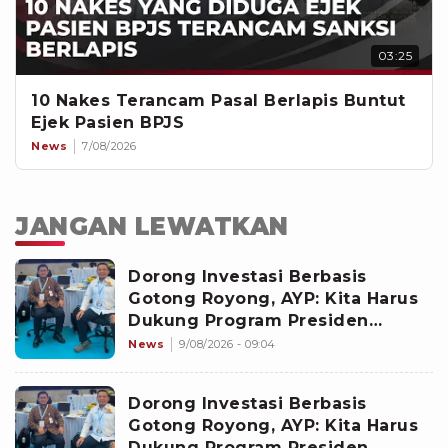
03:25
10 Nakes Terancam Pasal Berlapis Buntut
Ejek Pasien BPJS
News
7/08/2026
JANGAN LEWATKAN
Dorong Investasi Berbasis
Gotong Royong, AYP: Kita Harus
Dukung Program Presiden
Prabowo Eliminasi Kemiskinan
News
9/08/2026 - 09:04
Dorong Investasi Berbasis
Gotong Royong, AYP: Kita Harus
Dukung Program Presiden