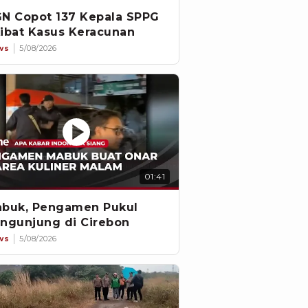
N Copot 137 Kepala SPPG
ibat Kasus Keracunan
ws
5/08/2026
01:41
buk, Pengamen Pukul
ngunjung di Cirebon
ws
5/08/2026