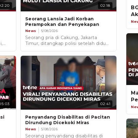
02:20
02:18
BG
Ak
Seorang Lansia Jadi Korban
Ne
Perampokan dan Penyekapan
News
5/08/2026
Seorang pria di Cakung, Jakarta
i,
Timur, ditangkap polisi setelah diduga
ng
merampok tetangganya sendiri yang
merupakan seorang lansia. Pelaku
diamankan kurang dari tiga jam
gi
setelah kejadian.
Ma
Pe
05:03
02:41
Ne
si
Penyandang Disabilitas di Pacitan
Dirundung Dicekoki Miras
News
5/08/2026
Seorang penyandang disabilitas di