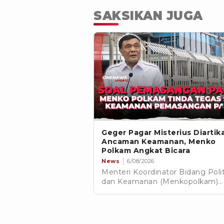
SAKSIKAN JUGA
Geger Pagar Misterius Diartik
Ancaman Keamanan, Menko
Polkam Angkat Bicara
News
6/08/2026
Menteri Koordinator Bidang Polit
dan Keamanan (Menkopolkam)
Jenderal TNI (Purn.) Djamari
Chaniago menegaskan berbagai 
yang beredar di media sosial
mengenai pemasangan pagar tin