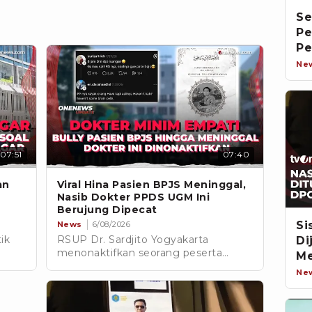
Se
Pe
Pe
Ne
07:51
07:40
an
Viral Hina Pasien BPJS Meninggal,
Nasib Dokter PPDS UGM Ini
Berujung Dipecat
Si
News
6/08/2026
ik
RSUP Dr. Sardjito Yogyakarta
Di
menonaktifkan seorang peserta
M
Program Pendidikan Dokter Spesialis
P
Ne
isu
(PPDS) usai yang bersangkutan
menjadi sorotan karena mencibir
ggi.
pasien BPJS di media sosial.