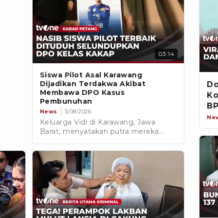
03:14
Siswa Pilot Asal Karawang
Dijadikan Terdakwa Akibat
Do
Membawa DPO Kasus
Ko
Pembunuhan
BP
News
5/08/2026
Ne
Keluarga Vidi di Karawang, Jawa
Barat, menyatakan putra mereka
tidak mengetahui identitas dua
penumpang tersebut dan hanya
menjalankan tugas sebagai siswa
pilot di bawah arahan instruktur.