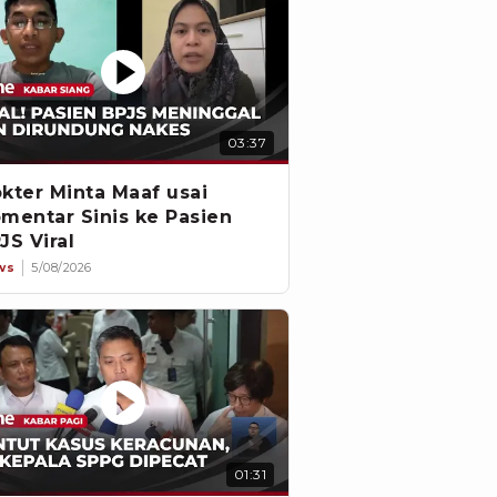
03:37
kter Minta Maaf usai
mentar Sinis ke Pasien
JS Viral
ws
5/08/2026
01:31