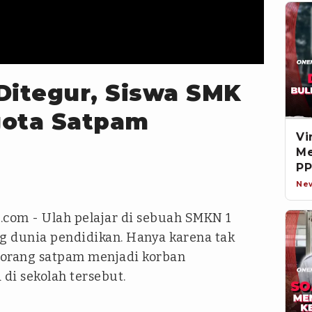
Ditegur, Siswa SMK
gota Satpam
Vi
Me
PP
Di
Ne
.com - Ulah pelajar di sebuah SMKN 1
 dunia pendidikan. Hanya karena tak
eorang satpam menjadi korban
 di sekolah tersebut.