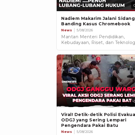
Nadiem Makarim Jalani Sidang
Banding Kasus Chromebook
News
5/08/2026
Mantan Menteri Pendidikan,
Kebudayaan, Riset, dan Teknolog
Nadiem Makarim, menjalani sida
perdana banding dalam perkara
dugaan korupsi pengadaan
Chromebook di Pengadilan Ting
DKI Jakarta.
Viral! Detik-detik Polisi Evakua
ODGJ yang Sering Lempari
Pengendara Pakai Batu
News
5/08/2026