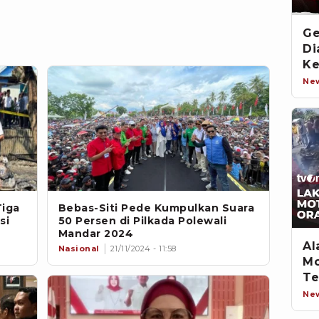
Ge
Di
Ke
An
Ne
iga
Bebas-Siti Pede Kumpulkan Suara
si
50 Persen di Pilkada Polewali
Mandar 2024
Al
Nasional
21/11/2024 - 11:58
Mo
Te
Mo
Ne