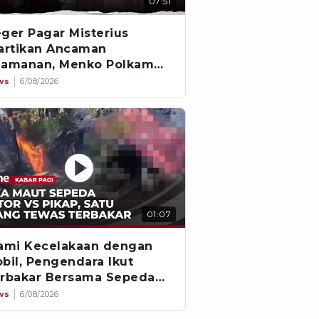
07:51
ger Pagar Misterius
artikan Ancaman
amanan, Menko Polkam
gkat Bicara
ws
6/08/2026
01:07
ami Kecelakaan dengan
bil, Pengendara Ikut
rbakar Bersama Sepeda
tor
ws
6/08/2026