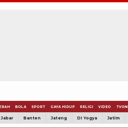
ERAH
BOLA
SPORT
GAYA HIDUP
RELIGI
VIDEO
TVON
Jabar
Banten
Jateng
DI Yogya
Jatim