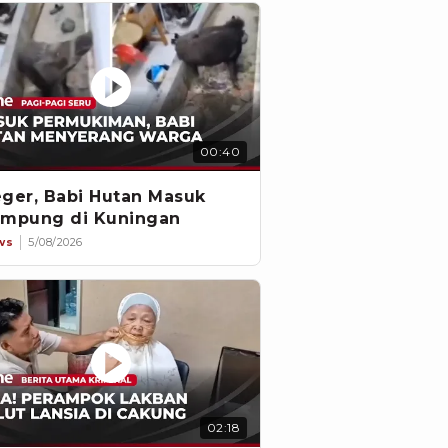
00:40
ger, Babi Hutan Masuk
mpung di Kuningan
ws
5/08/2026
02:18