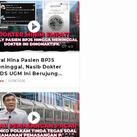
07:40
ral Hina Pasien BPJS
ninggal, Nasib Dokter
DS UGM Ini Berujung
pecat
ws
6/08/2026