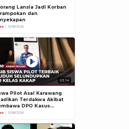
orang Lansia Jadi Korban
rampokan dan
nyekapan
ws
5/08/2026
03:14
swa Pilot Asal Karawang
jadikan Terdakwa Akibat
embawa DPO Kasus
embunuhan
ws
5/08/2026