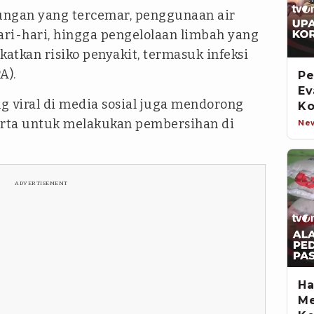
kungan yang tercemar, penggunaan air
ri-hari, hingga pengelolaan limbah yang
tkan risiko penyakit, termasuk infeksi
A).
Pe
Ev
viral di media sosial juga mendorong
Ko
arta untuk melakukan pembersihan di
Ne
ADVERTISEMENT
Ha
Me