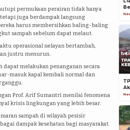
Li
Be
tupi permukaan perairan tidak hanya
Ne
etapi juga berdampak langsung
 Mereka harus membersihkan baling-baling
ngkut sampah sebelum dapat melaut.
aktu operasional nelayan bertambah,
kan justru menurun.
h dapat melakukan penanganan secara
luar-masuk kapal kembali normal dan
TP
erganggu.
Ak
ungan Prof. Arif Sumantri menilai fenomena
Ne
al krisis lingkungan yang lebih besar.
maran sampah di wilayah pesisir
bagai dampak kesehatan bagi masyarakat.