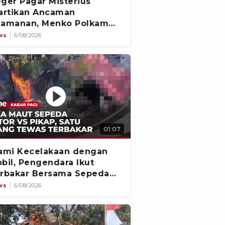
ger Pagar Misterius
artikan Ancaman
amanan, Menko Polkam
gkat Bicara
ws
6/08/2026
01:07
ami Kecelakaan dengan
bil, Pengendara Ikut
rbakar Bersama Sepeda
tor
ws
6/08/2026