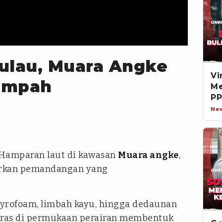
lau, Muara Angke
Vi
ampah
Me
PP
Di
Ne
Hamparan laut di kawasan
Muara angke
,
dirkan pemandangan yang
yrofoam, limbah kayu, hingga dedaunan
as di permukaan perairan membentuk