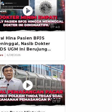
07:40
ral Hina Pasien BPJS
ninggal, Nasib Dokter
DS UGM Ini Berujung
pecat
ws
6/08/2026
07:51