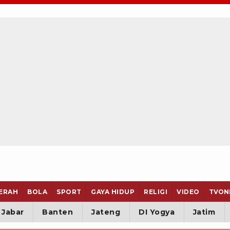
ERAH
BOLA
SPORT
GAYA HIDUP
RELIGI
VIDEO
TVON
Jabar
Banten
Jateng
DI Yogya
Jatim