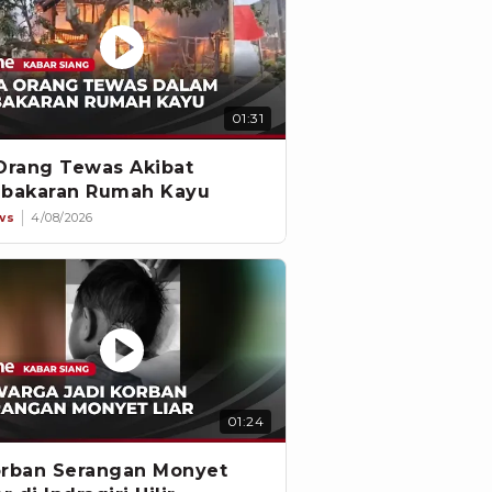
01:31
Orang Tewas Akibat
bakaran Rumah Kayu
ws
4/08/2026
01:24
rban Serangan Monyet