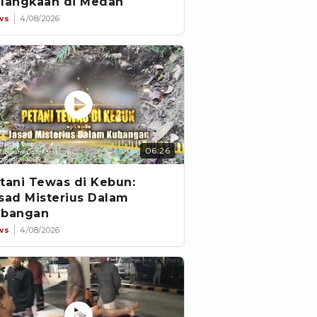
langkaan di Medan
ws
4/08/2026
06:26
tani Tewas di Kebun:
sad Misterius Dalam
bangan
ws
4/08/2026