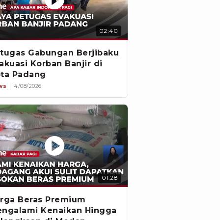
02:40
tugas Gabungan Berjibaku
akuasi Korban Banjir di
ta Padang
ws
4/08/2026
01:28
rga Beras Premium
ngalami Kenaikan Hingga