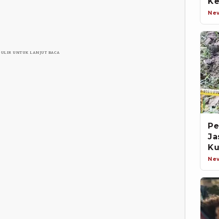
Ke
Ne
GULIR UNTUK LANJUT BACA
Pe
Ja
Ku
Ne