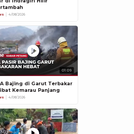
ar di Indragiri Hilir
rtambah
ws
4/08/2026
01:09
A Bajing di Garut Terbakar
ibat Kemarau Panjang
ws
4/08/2026