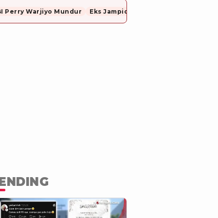
I Perry Warjiyo Mundur
Eks Jampidsus, Febrie Adriansyah Resmi Ditahan Dugaan Korupsi dan TPPU
ENDING