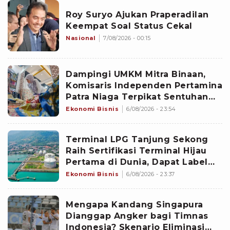
Roy Suryo Ajukan Praperadilan
Keempat Soal Status Cekal
Nasional
7/08/2026 - 00:15
Dampingi UMKM Mitra Binaan,
Komisaris Independen Pertamina
Patra Niaga Terpikat Sentuhan
Cerita di Balik setiap Karya
Ekonomi Bisnis
6/08/2026 - 23:54
Terminal LPG Tanjung Sekong
Raih Sertifikasi Terminal Hijau
Pertama di Dunia, Dapat Label
Bintang 2
Ekonomi Bisnis
6/08/2026 - 23:37
Mengapa Kandang Singapura
Dianggap Angker bagi Timnas
Indonesia? Skenario Eliminasi