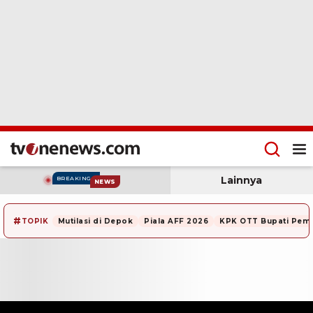
Lainnya
BREAKING
NEWS
#
TOPIK
Mutilasi di Depok
Piala AFF 2026
KPK OTT Bupati Pem