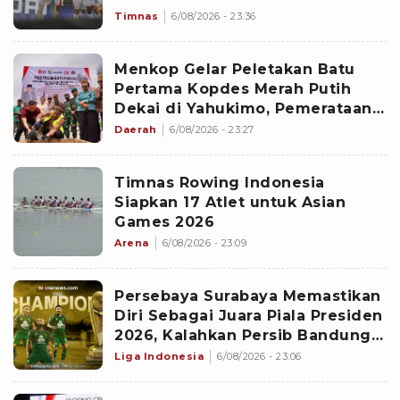
Gila Bisa Terulang
Timnas
6/08/2026 - 23:36
Menkop Gelar Peletakan Batu
Pertama Kopdes Merah Putih
Dekai di Yahukimo, Pemerataan
Ekonomi di Papua Diperkuat
Daerah
6/08/2026 - 23:27
Timnas Rowing Indonesia
Siapkan 17 Atlet untuk Asian
Games 2026
Arena
6/08/2026 - 23:09
Persebaya Surabaya Memastikan
Diri Sebagai Juara Piala Presiden
2026, Kalahkan Persib Bandung
Lewat Adu Penalti
Liga Indonesia
6/08/2026 - 23:06