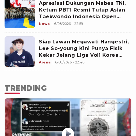
Apresiasi Dukungan Mabes TNI,
Ketum PBTI Resmi Tutup Asian
Taekwondo Indonesia Open
Championships 2026
News
6/08/2026 - 22:59
Siap Lawan Megawati Hangestri,
Lee So-young Kini Punya Fisik
Kekar Jelang Liga Voli Korea
2026-2027
Arena
6/08/2026 - 22:46
TRENDING