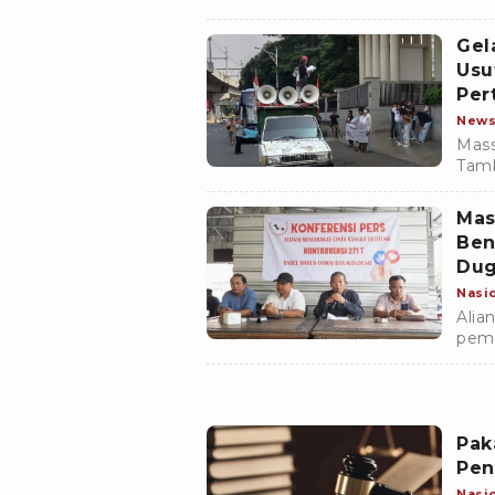
kasu
Pon
Gel
Usu
Per
New
Mass
Tam
meng
(Kej
Mas
Ben
Dug
Nasi
Alia
pemb
ling
koru
Pak
Pen
Nasi