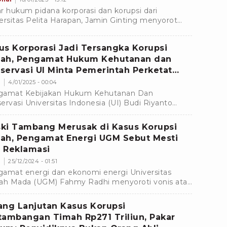
r hukum pidana korporasi dan korupsi dari
ersitas Pelita Harapan, Jamin Ginting menyorot
s PT Timah yang merugikan negara senilai Rp300
n.
us Korporasi Jadi Tersangka Korupsi
ah, Pengamat Hukum Kehutanan dan
servasi UI Minta Pemerintah Perketat
gawasan
s
4/01/2025 - 00:04
gamat Kebijakan Hukum Kehutanan Dan
ervasi Universitas Indonesia (UI) Budi Riyanto
inta pemerintah memperkeat pengawasan
stri pertambangan.
ki Tambang Merusak di Kasus Korupsi
ah, Pengamat Energi UGM Sebut Mesti
 Reklamasi
s
25/12/2024 - 01:51
amat energi dan ekonomi energi Universitas
ah Mada (UGM) Fahmy Radhi menyoroti vonis atau
san majelis hakim terkait perkara dugaan korupsi
h
ang Lanjutan Kasus Korupsi
tambangan Timah Rp271 Triliun, Pakar