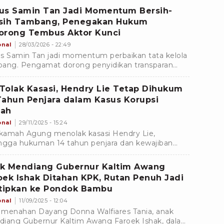
us Samin Tan Jadi Momentum Bersih-
sih Tambang, Penegakan Hukum
orong Tembus Aktor Kunci
onal
28/03/2026 - 22:49
s Samin Tan jadi momentum perbaikan tata kelola
ang. Pengamat dorong penyidikan transparan
ga mengungkap peran pihak terkait.
Tolak Kasasi, Hendry Lie Tetap Dihukum
Tahun Penjara dalam Kasus Korupsi
ah
onal
29/11/2025 - 15:24
amah Agung menolak kasasi Hendry Lie,
ngga hukuman 14 tahun penjara dan kewajiban
ayar uang pengganti Rp1,05 triliun dalam kasus
psi timah tetap berlaku.
k Mendiang Gubernur Kaltim Awang
oek Ishak Ditahan KPK, Rutan Penuh Jadi
itipkan ke Pondok Bambu
onal
11/09/2025 - 12:04
menahan Dayang Donna Walfiares Tania, anak
iang Gubernur Kaltim Awang Faroek Ishak, dalam