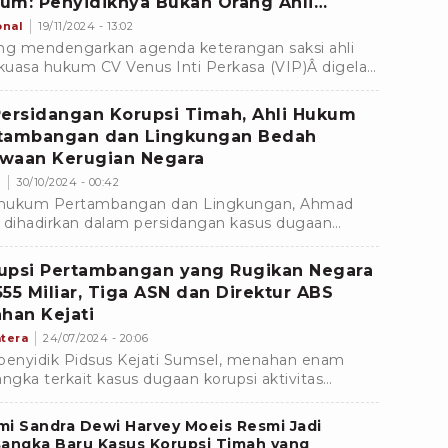
um: Penyidiknya Bukan Orang Ahli
tambangan
onal
19/11/2024 - 13:02
ng mendengarkan agenda keterangan saksi ahli
 kuasa hukum CV Venus Inti Perkasa (VIP)Â digelar
engadilan Tipikor Jakarta, pada Senin (18/11/2024).
Persidangan Korupsi Timah, Ahli Hukum
tambangan dan Lingkungan Bedah
waan Kerugian Negara
s
30/10/2024 - 00:42
 hukum Pertambangan dan Lingkungan, Ahmad
 dihadirkan dalam persidangan kasus dugaan
psi timah di Pengadilan Tindak Pidana Korupsi
kor) Jakarta Pusat.
upsi Pertambangan yang Rugikan Negara
555 Miliar, Tiga ASN dan Direktur ABS
ahan Kejati
tera
24/07/2024 - 20:06
penyidik Pidsus Kejati Sumsel, menahan enam
angka terkait kasus dugaan korupsi aktivitas
mbangan batubara tahun 2010 - 2014 yang
kan negara Rp55
i Sandra Dewi Harvey Moeis Resmi Jadi
sangka Baru Kasus Korupsi Timah yang