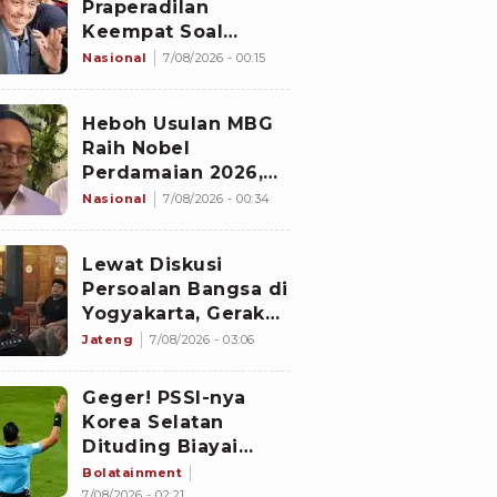
Praperadilan
Keempat Soal
Status Cekal
Nasional
7/08/2026 - 00:15
Heboh Usulan MBG
Raih Nobel
Perdamaian 2026,
Istana Akhirnya
Nasional
7/08/2026 - 00:34
Buka Suara
Lewat Diskusi
Persoalan Bangsa di
Yogyakarta, Gerakan
Iqra Indonesia
Jateng
7/08/2026 - 03:06
Terbentuk
Geger! PSSI-nya
Korea Selatan
Dituding Biayai
Hiburan Seks untuk
Bolatainment
Wasit Asing, KFA
7/08/2026 - 02:21