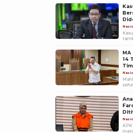
Kas
Ber
Did
Nasi
Kasu
tamb
hing
MA 
14 
Tim
Nasi
Mahk
sehi
memb
koru
Ana
Far
Dit
Nasi
KPK 
mend