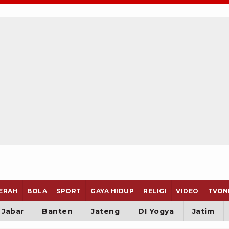
ERAH
BOLA
SPORT
GAYA HIDUP
RELIGI
VIDEO
TVON
Jabar
Banten
Jateng
DI Yogya
Jatim