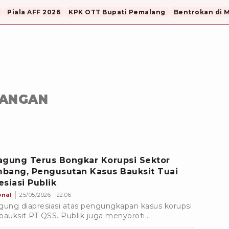
Piala AFF 2026
KPK OTT Bupati Pemalang
Bentrokan di 
BANGAN
agung Terus Bongkar Korupsi Sektor
bang, Pengusutan Kasus Bauksit Tuai
esiasi Publik
onal
25/05/2026 - 22:06
gung diapresiasi atas pengungkapan kasus korupsi
bauksit PT QSS. Publik juga menyoroti
embangan penanganan perkara tambang lainnya.