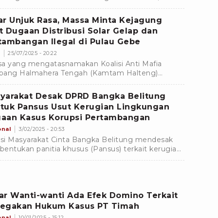
s suap Rp3,5 miliar dan kini dititipkan di Rutan
dok Bambu.
ar Unjuk Rasa, Massa Minta Kejagung
t Dugaan Distribusi Solar Gelap dan
tambangan Ilegal di Pulau Gebe
s
25/07/2025 - 20:22
a yang mengatasnamakan Koalisi Anti Mafia
bang Halmahera Tengah (Kamtam Halteng)
gelar aksi unjuk rasa di Kejaksaan Agung
agung) pada Jumat (25/7/2025).
yarakat Desak DPRD Bangka Belitung
tuk Pansus Usut Kerugian Lingkungan
aan Kasus Korupsi Pertambangan
onal
3/02/2025 - 20:53
nsi Masyarakat Cinta Bangka Belitung mendesak
entukan panitia khusus (Pansus) terkait kerugian
kungan dampak pertambangan dari kasus dugaan
psi tata niaga timah.
ar Wanti-wanti Ada Efek Domino Terkait
egakan Hukum Kasus PT Timah
onal
10/01/2025 - 15:12