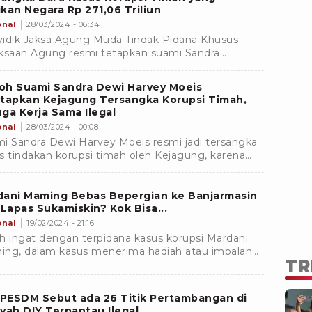
kan Negara Rp 271,06 Triliun
onal
28/03/2024 - 06:34
idik Jaksa Agung Muda Tindak Pidana Khusus
ksaan Agung resmi tetapkan suami Sandra
,Harvey Moeis sebagai tersangka baru kasus
an korupsi timah.
oh Suami Sandra Dewi Harvey Moeis
etapkan Kejagung Tersangka Korupsi Timah,
ga Kerja Sama Ilegal
onal
28/03/2024 - 00:08
i Sandra Dewi Harvey Moeis resmi jadi tersangka
s tindakan korupsi timah oleh Kejagung, karena
 kepanjangan tangan dari PT RBT dengan PT Timah
dani Maming Bebas Bepergian ke Banjarmasin
 Lapas Sukamiskin? Kok Bisa...
onal
19/02/2024 - 21:16
h ingat dengan terpidana kasus korupsi Mardani
ng, dalam kasus menerima hadiah atau imbalan
TR
pa uang sebesar Rp 118 miliar dalam penerbitan
)? Info terbaru, Maming bebas bepergian dari lapas
miskin ke Banjarmasin.
PESDM Sebut ada 26 Titik Pertambangan di
yah DIY Terpantau Ilegal