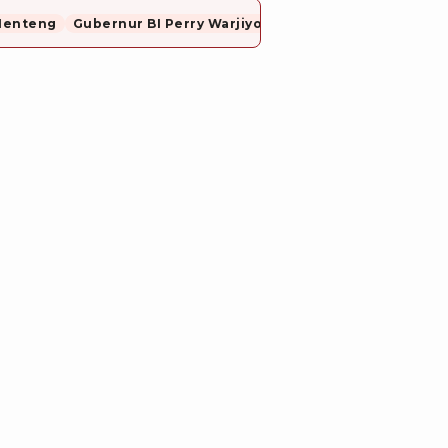
Menteng
Gubernur BI Perry Warjiyo Mundur