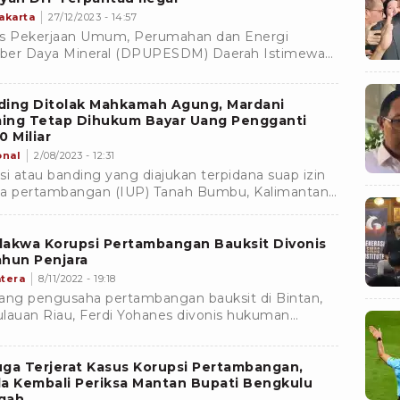
akarta
27/12/2023 - 14:57
s Pekerjaan Umum, Perumahan dan Energi
er Daya Mineral (DPUPESDM) Daerah Istimewa
akarta (DIY) menertibkan pengelolaan
ambangan mineral bukan logam dan batuan
B) di wilayahnya.
ding Ditolak Mahkamah Agung, Mardani
ing Tetap Dihukum Bayar Uang Pengganti
0 Miliar
onal
2/08/2023 - 12:31
si atau banding yang diajukan terpidana suap izin
a pertambangan (IUP) Tanah Bumbu, Kalimantan
tan Mardani Maming ke Mahkamah Agung atau
itolak.
dakwa Korupsi Pertambangan Bauksit Divonis
ahun Penjara
tera
8/11/2022 - 19:18
ang pengusaha pertambangan bauksit di Bintan,
lauan Riau, Ferdi Yohanes divonis hukuman
ara selama 4 tahun dan denda Rp300 juta subsider
lan kurungan
ga Terjerat Kasus Korupsi Pertambangan,
a Kembali Periksa Mantan Bupati Bengkulu
gah