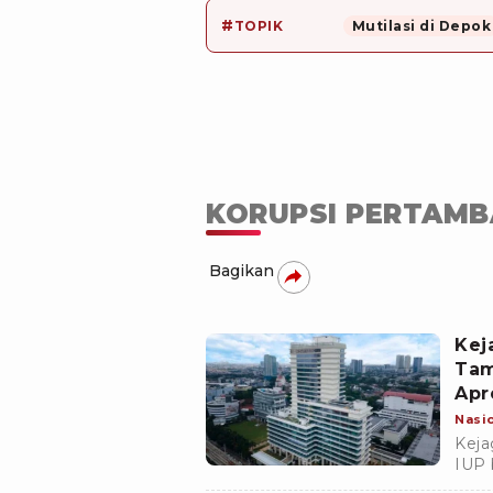
#
TOPIK
Mutilasi di Depok
KORUPSI PERTAM
Bagikan
Kej
Tam
Apr
Nasi
Keja
IUP 
perk