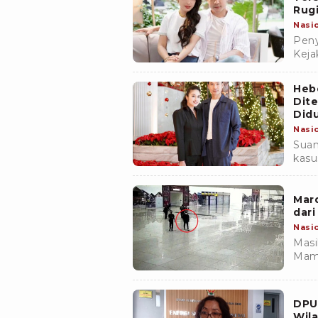
Rugi
Nasi
Peny
Keja
Dewi
duga
Heb
Dit
Didu
Nasi
Suam
kasu
jadi
Tbk.
Mar
dari
Nasi
Masi
Mami
beru
(IUP
Suka
DPU
Wila