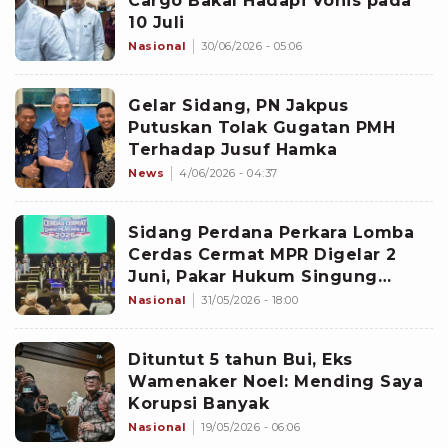
Cargo Bakal Hadapi Vonis pada
10 Juli
Nasional
30/06/2026 - 05:06
Gelar Sidang, PN Jakpus
Putuskan Tolak Gugatan PMH
Terhadap Jusuf Hamka
News
4/06/2026 - 04:37
Sidang Perdana Perkara Lomba
Cerdas Cermat MPR Digelar 2
Juni, Pakar Hukum Singung
Sanksi
Nasional
31/05/2026 - 18:00
Dituntut 5 tahun Bui, Eks
Wamenaker Noel: Mending Saya
Korupsi Banyak
Nasional
19/05/2026 - 06:06