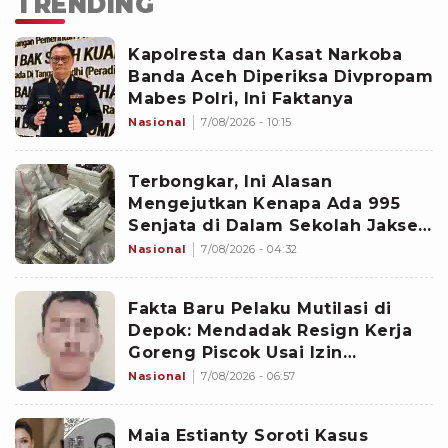
TRENDING
Kapolresta dan Kasat Narkoba
Banda Aceh Diperiksa Divpropam
Mabes Polri, Ini Faktanya
Nasional
7/08/2026 - 10:15
Terbongkar, Ini Alasan
Mengejutkan Kenapa Ada 995
Senjata di Dalam Sekolah Jaksel
Sejak 2020
Nasional
7/08/2026 - 04:32
Fakta Baru Pelaku Mutilasi di
Depok: Mendadak Resign Kerja
Goreng Piscok Usai Izin
Interview di Mal
Nasional
7/08/2026 - 06:57
Maia Estianty Soroti Kasus