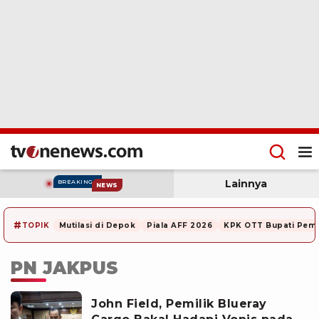
Lainnya
BREAKING
NEWS
#
TOPIK
Mutilasi di Depok
Piala AFF 2026
KPK OTT Bupati Pem
PN JAKPUS
John Field, Pemilik Blueray