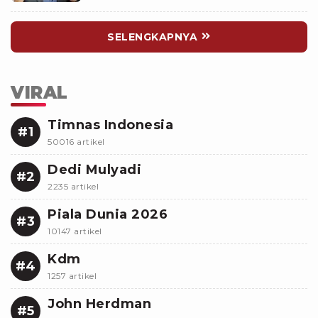
SELENGKAPNYA
VIRAL
Timnas Indonesia
#1
50016 artikel
Dedi Mulyadi
#2
2235 artikel
Piala Dunia 2026
#3
10147 artikel
Kdm
#4
1257 artikel
John Herdman
#5