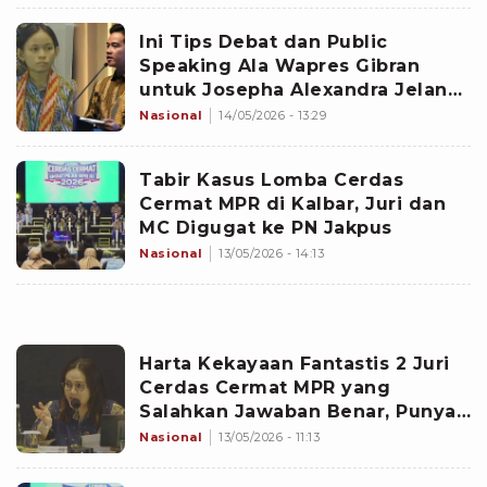
Ini Tips Debat dan Public
Speaking Ala Wapres Gibran
untuk Josepha Alexandra Jelang
Final Ulang Cerdas Cermat MPR
Nasional
14/05/2026 - 13:29
Tabir Kasus Lomba Cerdas
Cermat MPR di Kalbar, Juri dan
MC Digugat ke PN Jakpus
Nasional
13/05/2026 - 14:13
Harta Kekayaan Fantastis 2 Juri
Cerdas Cermat MPR yang
Salahkan Jawaban Benar, Punya
Utang Nyaris Rp1 Miliar
Nasional
13/05/2026 - 11:13