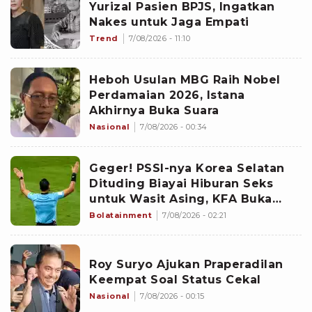
Yurizal Pasien BPJS, Ingatkan
Nakes untuk Jaga Empati
Trend
7/08/2026 - 11:10
Heboh Usulan MBG Raih Nobel
Perdamaian 2026, Istana
Akhirnya Buka Suara
Nasional
7/08/2026 - 00:34
Geger! PSSI-nya Korea Selatan
Dituding Biayai Hiburan Seks
untuk Wasit Asing, KFA Buka
Suara
Bolatainment
7/08/2026 - 02:21
Roy Suryo Ajukan Praperadilan
Keempat Soal Status Cekal
Nasional
7/08/2026 - 00:15