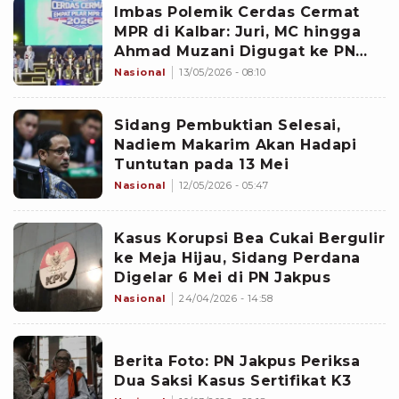
Imbas Polemik Cerdas Cermat
MPR di Kalbar: Juri, MC hingga
Ahmad Muzani Digugat ke PN
Jakpus, Disebut Langgar Hukum
Nasional
13/05/2026 - 08:10
Sidang Pembuktian Selesai,
Nadiem Makarim Akan Hadapi
Tuntutan pada 13 Mei
Nasional
12/05/2026 - 05:47
Kasus Korupsi Bea Cukai Bergulir
ke Meja Hijau, Sidang Perdana
Digelar 6 Mei di PN Jakpus
Nasional
24/04/2026 - 14:58
Berita Foto: PN Jakpus Periksa
Dua Saksi Kasus Sertifikat K3